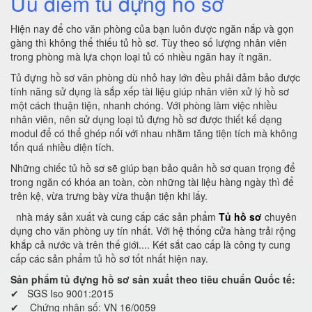
Ưu điểm tủ đựng hồ sơ
Hiện nay để cho văn phòng của bạn luôn được ngăn nắp và gọn
gàng thì không thể thiếu tủ hồ sơ. Tùy theo số lượng nhân viên
trong phòng mà lựa chọn loại tủ có nhiều ngăn hay ít ngăn.
Tủ đựng hồ sơ văn phòng dù nhỏ hay lớn đều phải đảm bảo được
tính năng sử dụng là sắp xếp tài liệu giúp nhân viên xử lý hồ sơ
một cách thuận tiện, nhanh chóng. Với phòng làm việc nhiều
nhân viên, nên sử dụng loại tủ đựng hồ sơ được thiết kế dạng
modul để có thể ghép nối với nhau nhằm tăng tiện tích mà không
tốn quá nhiều diện tích.
Những chiếc tủ hồ sơ sẽ giúp bạn bảo quản hồ sơ quan trọng để
trong ngăn có khóa an toàn, còn những tài liệu hàng ngày thì để
trên kệ, vừa trưng bày vừa thuận tiện khi lấy.
nhà máy sản xuất và cung cấp các sản phẩm
Tủ hồ sơ
chuyên
dụng cho văn phòng uy tín nhất. Với hệ thống cửa hàng trải rộng
khắp cả nước và trên thế giới.... Két sắt cao cấp là công ty cung
cấp các sản phẩm tủ hồ sơ tốt nhất hiện nay.
Sản phẩm tủ đựng hồ sơ sản xuất theo tiêu chuẩn Quốc tế:
✔ SGS Iso 9001:2015
✔ Chứng nhận số: VN 16/0059