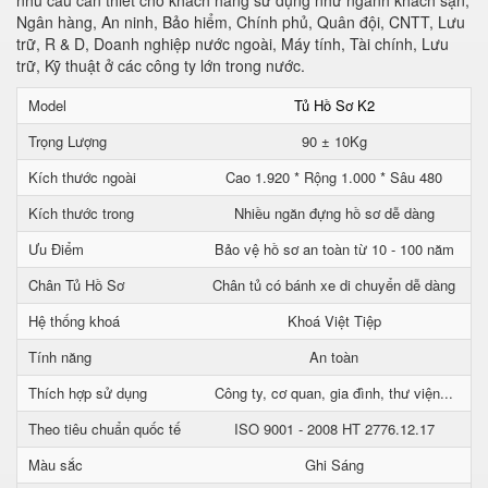
nhu cầu cần thiết cho khách hàng sử dụng như ngành khách sạn,
Ngân hàng, An ninh, Bảo hiểm, Chính phủ, Quân đội, CNTT, Lưu
trữ, R & D, Doanh nghiệp nước ngoài, Máy tính, Tài chính, Lưu
trữ, Kỹ thuật ở các công ty lớn trong nước.
Model
Tủ Hồ Sơ K2
Trọng Lượng
90 ± 10Kg
Kích thước ngoài
Cao 1.920 * Rộng 1.000 * Sâu 480
Kích thước trong
Nhiều ngăn đựng hồ sơ dễ dàng
Ưu Điểm
Bảo vệ hồ sơ an toàn từ 10 - 100 năm
Chân Tủ Hồ Sơ
Chân tủ có bánh xe di chuyển dễ dàng
Hệ thống khoá
Khoá Việt Tiệp
Tính năng
An toàn
Thích hợp sử dụng
Công ty, cơ quan, gia đình, thư viện...
Theo tiêu chuẩn quốc tế
ISO 9001 - 2008 HT 2776.12.17
Màu sắc
Ghi Sáng