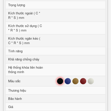
Trọng lượng
Kích thước ngoài ( C *
R * S ) mm
Kích thước sử dụng ( C
* R * S ) mm
Kích thước ngăn kéo (
C * R * S ) mm
Tính năng
Khả năng chống cháy
Hệ thống khóa liên hoàn
thông minh
Đen
Xanh
Nâu
Đỏ
Trắng
Mầu sắc
Thương hiệu
Bảo hành
Giá