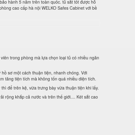
bảo hành 5 năm trên toàn quốc. tủ sắt tốt được hỗ
ăn phòng cao cấp hà nội WELKO Safes Cabinet với bề
 viên trong phòng mà lựa chọn loại tủ có nhiều ngăn
ý hồ sơ một cách thuận tiện, nhanh chóng. Với
m tăng tiện tích mà không tốn quá nhiều diện tích.
hì để trên kệ, vừa trưng bày vừa thuận tiện khi lấy.
 rộng khắp cả nước và trên thế giới.... Két sắt cao