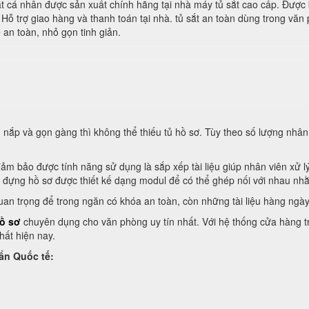
sắt cá nhân được sản xuất chính hãng tại nhà máy tủ sắt cao cấp. Được 
. Hỗ trợ giao hàng và thanh toán tại nhà. tủ sắt an toàn dùng trong v
 an toàn, nhỏ gọn tinh giản.
ắp và gọn gàng thì không thể thiếu tủ hồ sơ. Tùy theo số lượng nhân
ảm bảo được tính năng sử dụng là sắp xếp tài liệu giúp nhân viên xử l
ủ đựng hồ sơ được thiết kế dạng modul để có thể ghép nối với nhau nhằ
an trọng để trong ngăn có khóa an toàn, còn những tài liệu hàng ngày t
ồ sơ
chuyên dụng cho văn phòng uy tín nhất. Với hệ thống cửa hàng trải
hất hiện nay.
ẩn Quốc tế: