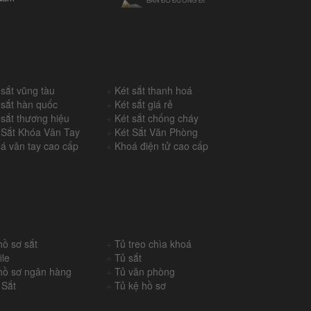
 sắt vũng tàu
+
Két sắt thanh hoá
 sắt hàn quốc
+
Két sắt giá rẻ
 sắt thương hiệu
+
Két sắt chống cháy
 Sắt Khóa Vân Tay
+
Két Sắt Văn Phòng
á vân tay cao cấp
+
Khoá điện tử cao cấp
hồ sơ sắt
+
Tủ treo chìa khoá
ile
+
Tủ sắt
hồ sơ ngân hàng
+
Tủ văn phòng
 Sắt
+
Tủ kệ hồ sơ