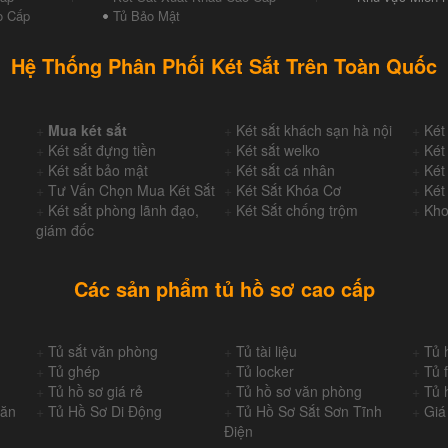
o Cấp
Tủ Bảo Mật
Hệ Thống Phân Phối Két Sắt Trên Toàn Quốc
+
Mua két sắt
+
Két sắt khách sạn hà nội
+
Két
+
Két sắt đựng tiền
+
Két sắt welko
+
Két
+
Két sắt bảo mật
+
Két sắt cá nhân
+
Két
+
Tư Vấn Chọn Mua Két Sắt
+
Két Sắt Khóa Cơ
+
Két
+
Két sắt phòng lãnh đạo,
+
Két Sắt chống trộm
+
Kho
giám đốc
Các sản phẩm tủ hồ sơ cao cấp
+
Tủ sắt văn phòng
+
Tủ tài liệu
+
Tủ 
+
Tủ ghép
+
Tủ locker
+
Tủ f
+
Tủ hồ sơ giá rẻ
+
Tủ hồ sơ văn phòng
+
Tủ 
Văn
+
Tủ Hồ Sơ Di Động
+
Tủ Hồ Sơ Sắt Sơn Tĩnh
+
Giá
Điện