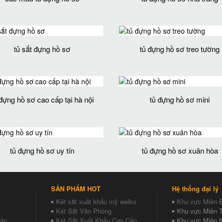
tủ sắt đựng hồ sơ
tủ đựng hồ sơ treo tường
 đựng hồ sơ cao cấp tại hà nội
tủ đựng hồ sơ mini
tủ đựng hồ sơ uy tín
tủ đựng hồ sơ xuân hòa
SẢN PHẨM HOT
Hệ thống đại lý
Két sắt xuất khẩu mỹ welko
Khu vực Miền 
Két Sắt Văn Phòng
Khu vực Miền T
Cấp
Két Sắt Xuất Khẩu Cao Cấp
Khu vực Miền 