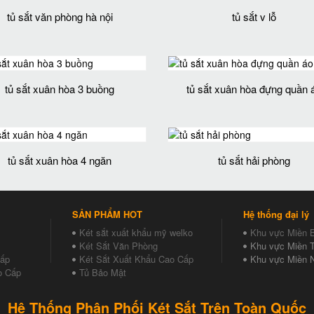
tủ sắt văn phòng hà nội
tủ sắt v lỗ
tủ sắt xuân hòa 3 buồng
tủ sắt xuân hòa đựng quần 
tủ sắt xuân hòa 4 ngăn
tủ sắt hải phòng
SẢN PHẨM HOT
Hệ thống đại lý
Két sắt xuất khẩu mỹ welko
Khu vực Miền 
Két Sắt Văn Phòng
Khu vực Miền T
Cấp
Két Sắt Xuất Khẩu Cao Cấp
Khu vực Miền 
o Cấp
Tủ Bảo Mật
Hệ Thống Phân Phối Két Sắt Trên Toàn Quốc