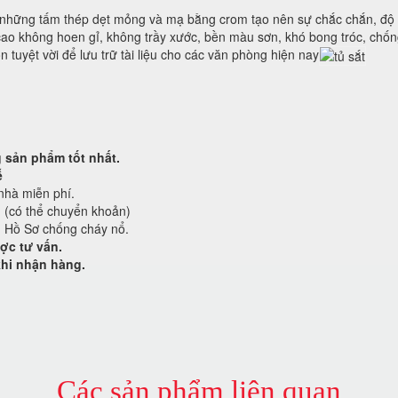
g, những tấm thép dẹt mỏng và mạ bằng crom tạo nên sự chắc chắn, độ
 cao không hoen gỉ, không trầy xước, bền màu sơn, khó bong tróc, ch
 tuyệt vời để lưu trữ tài liệu cho các văn phòng hiện nay
sản phẩm tốt nhất.
ễ
nhà miễn phí.
g (có thể chuyển khoản)
ủ Hồ Sơ chống cháy nổ.
ợc tư vấn.
khi nhận hàng.
Các sản phẩm liên quan