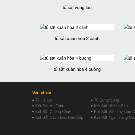
tủ sắt vũng tàu
tủ sắt xuân hòa 2 cánh
tủ sắt xuân hòa 4 buồng
Sản phẩm
Tủ Hồ Sơ
Tủ Đựng Súng
Két Sắt An Toàn
Két Sắt Khách Sạn
Két Sắt Chống Cháy
Két Sắt Vân Tay Cao 
Két Sắt Cách Đúc Cao Cấp
Két Sắt Ngân Hàng Ca