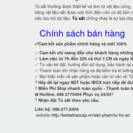
Tủ sắt thường được thiết kế và làm từ vật liệu cứn
bằng vật liệu sắt được sơn tĩnh điện nên có độ bền
việc lưu trữ dữ liệu.
Tủ sắt
chống cháy là sự lựa chọn
Chính sách bán hàng
✅Cam kết
sản phẩm chính hãng và mới 100%
✅
Cam kết
chỉ mang đến cho khách hàng những 
✅
Làm việc từ 7h đến 22h cả thứ 7,CN và ngày l
✅ Tư vấn kê đặt, hướng dẫn sử dụng, bảo hành tại 
✅ Thanh toán khi nhận hàng và đã kiểm tra kĩ lưỡn
✅ Mọi thắc mắc về sản phẩm hoặc cần tư vấn về T
?
Hãy để lại ngay SĐT hoặc IBOX trực tiếp để đư
?
Miễn Phí Ship nhanh toàn quốc - Thanh toán 
☎️
Hotline: 098 2770404 Phục vụ 24/24
?
?
Nhận đặt Tủ sắt theo yêu cầu.
Liên hệ: 098.277.0404
website
http://ketsatcaocap.vn/san-pham/tu-ho-so