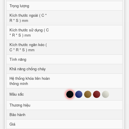
Trọng lượng
Kích thước ngoài ( C *
R * S ) mm
Kích thước sử dụng ( C
* R * S ) mm
Kích thước ngăn kéo (
C * R * S ) mm
Tính năng
Khả năng chống cháy
Hệ thống khóa liên hoàn
thông minh
Đen
Xanh
Nâu
Đỏ
Trắng
Mầu sắc
Thương hiệu
Bảo hành
Giá