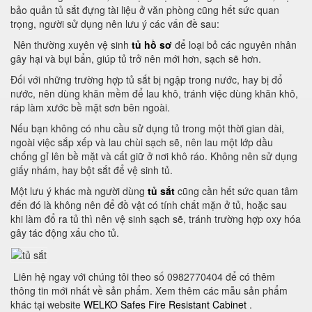
bảo quản tủ sắt đựng tài liệu ở văn phòng cũng hết sức quan
trọng, người sử dụng nên lưu ý các vấn đề sau:
Nên thường xuyên vệ sinh
tủ hồ sơ
để loại bỏ các nguyên nhân
gây hại và bụi bẩn, giúp tủ trở nên mới hơn, sạch sẽ hơn.
Đối với những trường hợp tủ sắt bị ngập trong nước, hay bị đổ
nước, nên dùng khăn mềm để lau khô, tránh việc dùng khăn khô,
ráp làm xước bề mặt sơn bên ngoài.
Nếu bạn không có nhu cầu sử dụng tủ trong một thời gian dài,
ngoài việc sắp xếp và lau chùi sạch sẽ, nên lau một lớp dầu
chống gỉ lên bề mặt và cất giữ ở nơi khô ráo.
Không nên sử dụng
giấy nhám, hay bột sắt để vệ sinh tủ.
Một lưu ý khác mà người dùng
tủ sắt
cũng cần hết sức quan tâm
đến đó là không nên để đồ vật có tính chất mặn ở tủ, hoặc sau
khi làm đổ ra tủ thì nên vệ sinh sạch sẽ, tránh trường hợp oxy hóa
gây tác động xấu cho tủ.
Liên hệ ngay với chúng tôi theo số 0982770404 để có thêm
thông tin mới nhất về sản phẩm. Xem thêm các mẫu sản phẩm
khác tại website
WELKO Safes Fire Resistant Cabinet
.