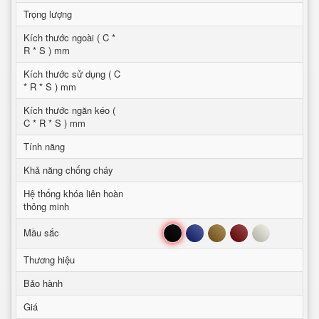
Trọng lượng
Kích thước ngoài ( C *
R * S ) mm
Kích thước sử dụng ( C
* R * S ) mm
Kích thước ngăn kéo (
C * R * S ) mm
Tính năng
Khả năng chống cháy
Hệ thống khóa liên hoàn
thông minh
Đen
Xanh
Nâu
Đỏ
Trắng
Mầu sắc
Thương hiệu
Bảo hành
Giá