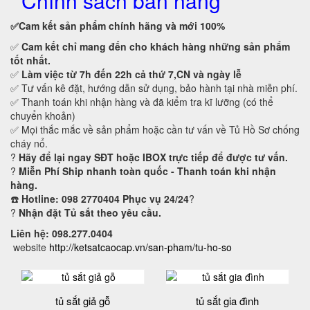
Chính sách bán hàng
✅Cam kết
sản phẩm chính hãng và mới 100%
✅
Cam kết
chỉ mang đến cho khách hàng những sản phẩm
tốt nhất.
✅
Làm việc từ 7h đến 22h cả thứ 7,CN và ngày lễ
✅ Tư vấn kê đặt, hướng dẫn sử dụng, bảo hành tại nhà miễn phí.
✅ Thanh toán khi nhận hàng và đã kiểm tra kĩ lưỡng (có thể
chuyển khoản)
✅ Mọi thắc mắc về sản phẩm hoặc cần tư vấn về Tủ Hồ Sơ chống
cháy nổ.
?
Hãy để lại ngay SĐT hoặc IBOX trực tiếp để được tư vấn.
?
Miễn Phí Ship nhanh toàn quốc - Thanh toán khi nhận
hàng.
☎️
Hotline: 098 2770404 Phục vụ 24/24
?
?
Nhận đặt Tủ sắt theo yêu cầu.
Liên hệ: 098.277.0404
website
http://ketsatcaocap.vn/san-pham/tu-ho-so
tủ sắt giả gỗ
tủ sắt gia đình