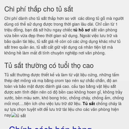
Chi phí thấp cho tủ sắt
Chi phí dành cho tủ sắt thấp hơn so với các dòng tủ gỗ mà người
dùng có thể sử dụng được trong thời gian lâu dài. Chỉ cần từ 1
triệu đồng, bạn đã sở hữu ngay chiếc
tủ hồ sơ
sắt văn phòng
vừa bền vừa đẹp theo thời gian sử dụng. Ngoài việc lưu trữ và
bảo quản tài liệu, tủ sắt giá rẻ còn có các ứng dụng khác như tủ
sắt treo quần áo, tủ sắt cất giữ vật dụng cá nhân tiện lợi mà
không hề làm mất đi tính chuyên nghiệp nơi văn phòng.
Tủ sắt thường có tuổi thọ cao
Tủ sắt thường được thiết kế và làm từ vật liệu cứng, những tấm
thép dẹt mỏng và mạ bằng crom tạo nên sự chắc chắn, độ an
toàn và bảo mật được đánh giá cao. cấu tạo bằng vật liệu sắt
được sơn tĩnh điện nên có độ bền cao không hoen gỉ, không trầy
xước, bền màu sơn, khó bong tróc, chống cháy, chống ẩm, chống
mối mọt….tiện ích cho việc lưu trữ dữ liệu.
Tủ sắt
chống cháy là
sự lựa chọn tuyệt vời để lưu trữ tài liệu cho các văn phòng hiện
nay