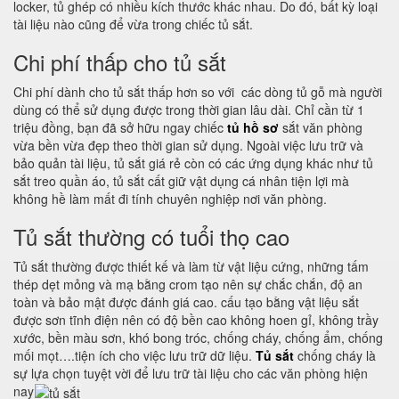
locker, tủ ghép có nhiều kích thước khác nhau. Do đó, bất kỳ loại
tài liệu nào cũng để vừa trong chiếc tủ sắt.
Chi phí thấp cho tủ sắt
Chi phí dành cho tủ sắt thấp hơn so với các dòng tủ gỗ mà người
dùng có thể sử dụng được trong thời gian lâu dài. Chỉ cần từ 1
triệu đồng, bạn đã sở hữu ngay chiếc
tủ hồ sơ
sắt văn phòng
vừa bền vừa đẹp theo thời gian sử dụng. Ngoài việc lưu trữ và
bảo quản tài liệu, tủ sắt giá rẻ còn có các ứng dụng khác như tủ
sắt treo quần áo, tủ sắt cất giữ vật dụng cá nhân tiện lợi mà
không hề làm mất đi tính chuyên nghiệp nơi văn phòng.
Tủ sắt thường có tuổi thọ cao
Tủ sắt thường được thiết kế và làm từ vật liệu cứng, những tấm
thép dẹt mỏng và mạ bằng crom tạo nên sự chắc chắn, độ an
toàn và bảo mật được đánh giá cao. cấu tạo bằng vật liệu sắt
được sơn tĩnh điện nên có độ bền cao không hoen gỉ, không trầy
xước, bền màu sơn, khó bong tróc, chống cháy, chống ẩm, chống
mối mọt….tiện ích cho việc lưu trữ dữ liệu.
Tủ sắt
chống cháy là
sự lựa chọn tuyệt vời để lưu trữ tài liệu cho các văn phòng hiện
nay