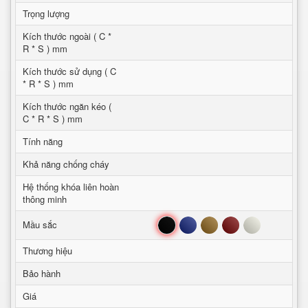
Trọng lượng
Kích thước ngoài ( C *
R * S ) mm
Kích thước sử dụng ( C
* R * S ) mm
Kích thước ngăn kéo (
C * R * S ) mm
Tính năng
Khả năng chống cháy
Hệ thống khóa liên hoàn
thông minh
Đen
Xanh
Nâu
Đỏ
Trắng
Mầu sắc
Thương hiệu
Bảo hành
Giá