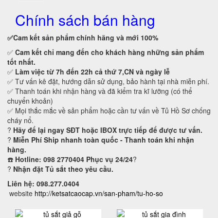
Chính sách bán hàng
✅Cam kết
sản phẩm chính hãng và mới 100%
✅
Cam kết
chỉ mang đến cho khách hàng những sản phẩm
tốt nhất.
✅
Làm việc từ 7h đến 22h cả thứ 7,CN và ngày lễ
✅ Tư vấn kê đặt, hướng dẫn sử dụng, bảo hành tại nhà miễn phí.
✅ Thanh toán khi nhận hàng và đã kiểm tra kĩ lưỡng (có thể
chuyển khoản)
✅ Mọi thắc mắc về sản phẩm hoặc cần tư vấn về Tủ Hồ Sơ chống
cháy nổ.
?
Hãy để lại ngay SĐT hoặc IBOX trực tiếp để được tư vấn.
?
Miễn Phí Ship nhanh toàn quốc - Thanh toán khi nhận
hàng.
☎️
Hotline: 098 2770404 Phục vụ 24/24
?
?
Nhận đặt Tủ sắt theo yêu cầu.
Liên hệ: 098.277.0404
website
http://ketsatcaocap.vn/san-pham/tu-ho-so