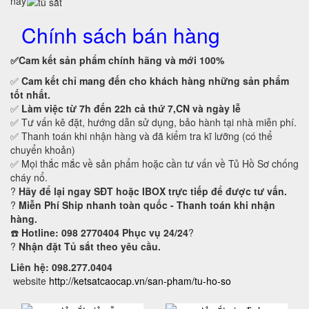
nay
Chính sách bán hàng
✅Cam kết
sản phẩm chính hãng và mới 100%
✅
Cam kết
chỉ mang đến cho khách hàng những sản phẩm
tốt nhất.
✅
Làm việc từ 7h đến 22h cả thứ 7,CN và ngày lễ
✅ Tư vấn kê đặt, hướng dẫn sử dụng, bảo hành tại nhà miễn phí.
✅ Thanh toán khi nhận hàng và đã kiểm tra kĩ lưỡng (có thể
chuyển khoản)
✅ Mọi thắc mắc về sản phẩm hoặc cần tư vấn về Tủ Hồ Sơ chống
cháy nổ.
?
Hãy để lại ngay SĐT hoặc IBOX trực tiếp để được tư vấn.
?
Miễn Phí Ship nhanh toàn quốc - Thanh toán khi nhận
hàng.
☎️
Hotline: 098 2770404 Phục vụ 24/24
?
?
Nhận đặt Tủ sắt theo yêu cầu.
Liên hệ: 098.277.0404
website
http://ketsatcaocap.vn/san-pham/tu-ho-so