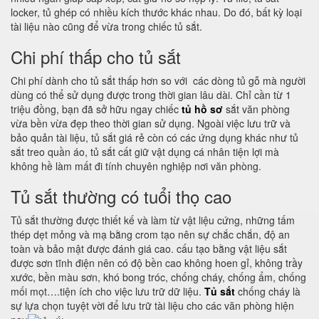
locker, tủ ghép có nhiều kích thước khác nhau. Do đó, bất kỳ loại
tài liệu nào cũng để vừa trong chiếc tủ sắt.
Chi phí thấp cho tủ sắt
Chi phí dành cho tủ sắt thấp hơn so với các dòng tủ gỗ mà người
dùng có thể sử dụng được trong thời gian lâu dài. Chỉ cần từ 1
triệu đồng, bạn đã sở hữu ngay chiếc
tủ hồ sơ
sắt văn phòng
vừa bền vừa đẹp theo thời gian sử dụng. Ngoài việc lưu trữ và
bảo quản tài liệu, tủ sắt giá rẻ còn có các ứng dụng khác như tủ
sắt treo quần áo, tủ sắt cất giữ vật dụng cá nhân tiện lợi mà
không hề làm mất đi tính chuyên nghiệp nơi văn phòng.
Tủ sắt thường có tuổi thọ cao
Tủ sắt thường được thiết kế và làm từ vật liệu cứng, những tấm
thép dẹt mỏng và mạ bằng crom tạo nên sự chắc chắn, độ an
toàn và bảo mật được đánh giá cao. cấu tạo bằng vật liệu sắt
được sơn tĩnh điện nên có độ bền cao không hoen gỉ, không trầy
xước, bền màu sơn, khó bong tróc, chống cháy, chống ẩm, chống
mối mọt….tiện ích cho việc lưu trữ dữ liệu.
Tủ sắt
chống cháy là
sự lựa chọn tuyệt vời để lưu trữ tài liệu cho các văn phòng hiện