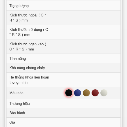
Trọng lượng
Kích thước ngoài ( C *
R * S ) mm
Kích thước sử dụng ( C
* R * S ) mm
Kích thước ngăn kéo (
C * R * S ) mm
Tính năng
Khả năng chống cháy
Hệ thống khóa liên hoàn
thông minh
Đen
Xanh
Nâu
Đỏ
Trắng
Mầu sắc
Thương hiệu
Bảo hành
Giá