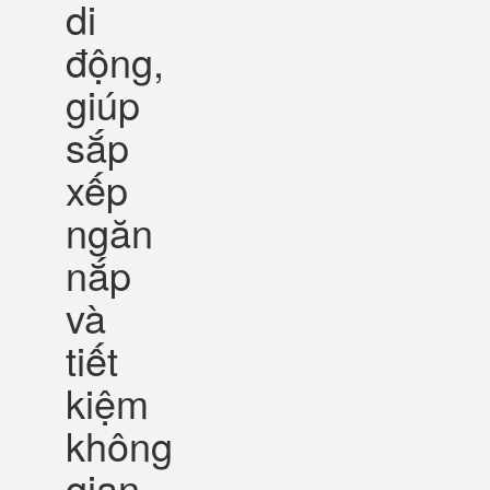
di
động,
giúp
sắp
xếp
ngăn
nắp
và
tiết
kiệm
không
gian