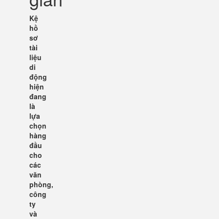
Kệ
hồ
sơ
tài
liệu
di
động
hiện
đang
là
lựa
chọn
hàng
đầu
cho
các
văn
phòng,
công
ty
và