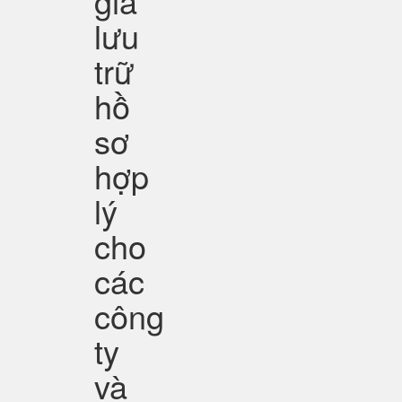
giá
lưu
trữ
hồ
sơ
hợp
lý
cho
các
công
ty
và