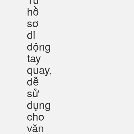
hồ
sơ
di
động
tay
quay,
dễ
sử
dụng
cho
văn