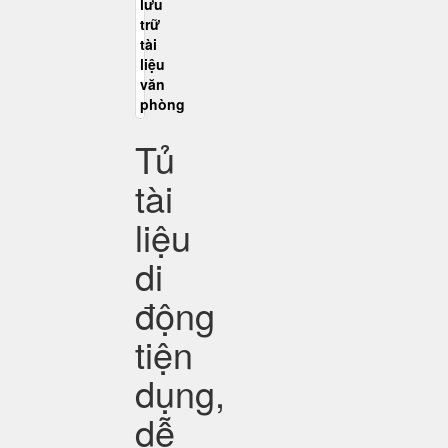
Tủ
tài
liệu
di
động
tiện
dụng,
dễ