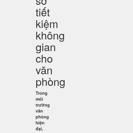
sơ
tiết
kiệm
không
gian
cho
văn
phòng
Trong
môi
trường
văn
phòng
hiện
đại,