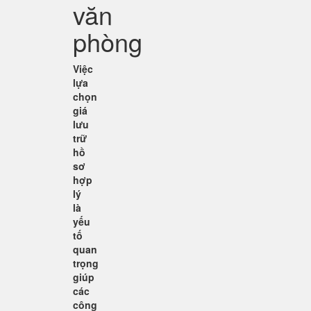
văn
phòng
Việc
lựa
chọn
giá
lưu
trữ
hồ
sơ
hợp
lý
là
yếu
tố
quan
trọng
giúp
các
công