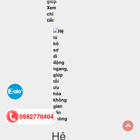
giúp
Xem
chi
tiết
0982770404
Hệ
back