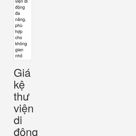
Giá
kệ
thư
viện
di
động