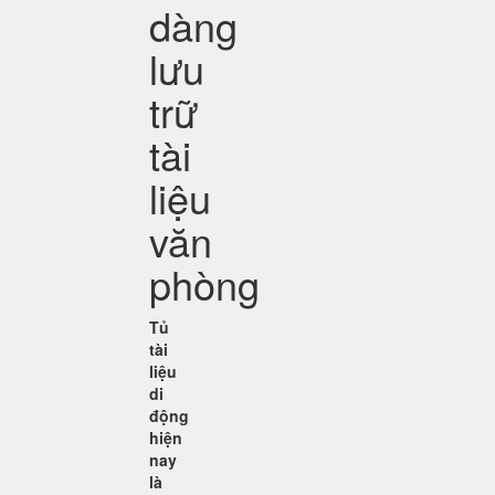
dàng
lưu
trữ
tài
liệu
văn
phòng
Tủ
tài
liệu
di
động
hiện
nay
là