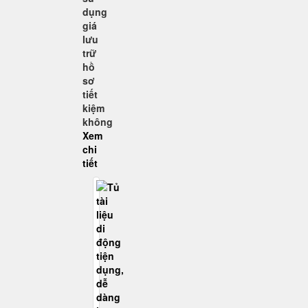
dụng
giá
lưu
trữ
hồ
sơ
tiết
kiệm
không
Xem
chi
tiết