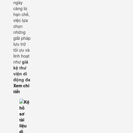
ngày
càng bị
hạn chế,
việc lựa
chọn
những
giải pháp
lưu trữ
tối ưu và
linh hoạt
như
giá
kệ thư
viện di
động đa
Xem chi
tiết