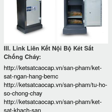
III. Link Liên Kết Nội Bộ Két Sắt
Chống Cháy:
http://ketsatcaocap.vn/san-pham/ket-
sat-ngan-hang-bemc
http://ketsatcaocap.vn/san-pham/tu-ho-
so-chong-chay
http://ketsatcaocap.vn/san-pham/ket-
sat-khach-san