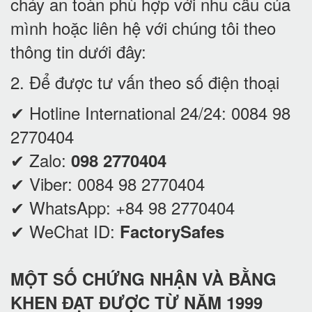
cháy an toàn phù hợp với nhu cầu của
mình hoặc liên hệ với chúng tôi theo
thông tin dưới đây:
2. Để được tư vấn theo số điện thoại
✔ Hotline International 24/24:
0084 98
2770404
✔ Zalo:
098 2770404
✔ Viber:
0084 98 2770404
✔ WhatsApp:
+84 98 2770404
✔ WeChat ID:
FactorySafes
MỘT SỐ CHỨNG NHẬN VÀ BẰNG
KHEN ĐẠT ĐƯỢC TỪ NĂM 1999