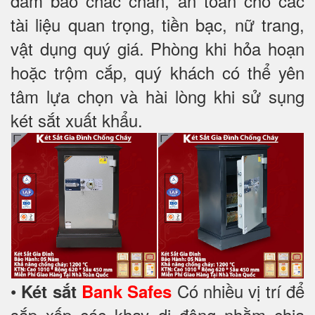
đảm bảo chắc chắn, an toàn cho các
tài liệu quan trọng, tiền bạc, nữ trang,
vật dụng quý giá. Phòng khi hỏa hoạn
hoặc trộm cắp, quý khách có thể yên
tâm lựa chọn và hài lòng khi sử sụng
két sắt xuất khẩu.
•
Có nhiều vị trí để
Két sắt
Bank Safes
sắp xếp các khay di động nhằm chia