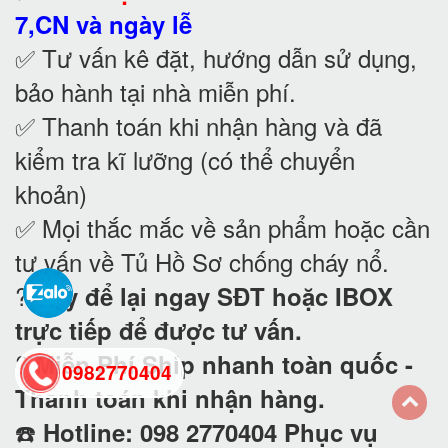
7,CN và ngày lễ
✅ Tư vấn kê đặt, hướng dẫn sử dụng,
bảo hành tại nhà
miễn phí.
✅ Thanh toán khi nhận hàng và đã
kiểm tra kĩ lưỡng (có thể chuyển
khoản)
✅ Mọi thắc mắc về sản phẩm hoặc cần
tư vấn về Tủ Hồ Sơ chống cháy nổ
.
?
Hãy để lại ngay SĐT hoặc IBOX
trực tiếp để được tư vấn.
?
Miễn Phí Ship nhanh toàn quốc -
0982770404
Thanh toán khi nhận hàng.
☎️
Hotline: 098 2770404 Phục vụ
back