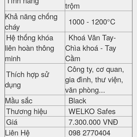
Tính năng
trộm
Khả năng chống
1000 - 1200°C
cháy
Hệ thống khóa
Khoá Vân Tay-
liên hoàn thông
Chìa khoá - Tay
minh
Cầm
Công ty, cơ quan,
Thích hợp sử
gia đình, thư viện,
dụng
văn phòng...
Mầu sắc
Black
Thương hiệu
WELKO Safes
Giá
7.3
00.000 VNĐ
Liên Hệ
098 2770404