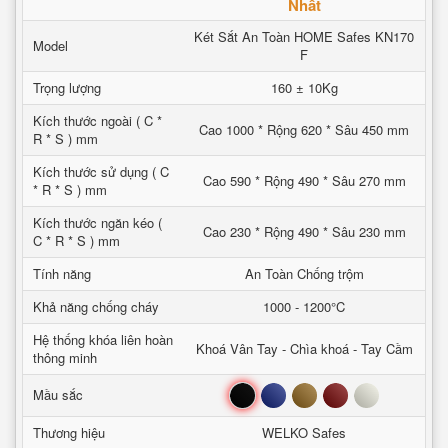
Nhất
Két Sắt An Toàn HOME Safes KN170
Model
F
Trọng lượng
160 ± 10Kg
Kích thước ngoài ( C *
Cao 1000 * Rộng 620 * Sâu 450 mm
R * S ) mm
Kích thước sử dụng ( C
Cao 590 * Rộng 490 * Sâu 270 mm
* R * S ) mm
Kích thước ngăn kéo (
Cao 230 * Rộng 490 * Sâu 230 mm
C * R * S ) mm
Tính năng
An Toàn Chống trộm
Khả năng chống cháy
1000 - 1200°C
Hệ thống khóa liên hoàn
Khoá Vân Tay - Chìa khoá - Tay Cầm
thông minh
Đen
Xanh
Nâu
Đỏ
Trắng
Mầu sắc
Thương hiệu
WELKO Safes