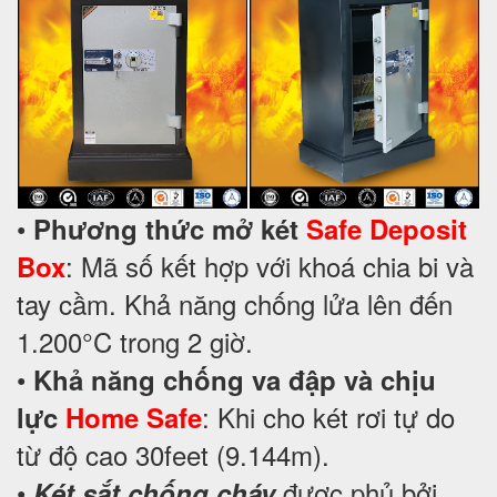
•
Phương thức mở két
Safe Deposit
: Mã số kết hợp với khoá chia bi và
Box
tay cầm. Khả năng chống lửa lên đến
1.200°C trong 2 giờ.
•
Khả năng chống va đập và chịu
: Khi cho két rơi tự do
lực
Home Safe
từ độ cao 30feet (9.144m).
•
được phủ bởi
Két sắt chống cháy