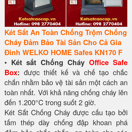
Két Sắt An Toàn Chống Trộm Chống
Cháy Đảm Bảo Tài Sản Cho Cả Gia
Đình WELKO HOME Safes KN170 F
•
Két sắt Chống Cháy
Office Safe
được thiết kế và chế tạo chắc
Box
:
chắn nhằm bảo vệ tài sản một cách an
toàn nhất. Với khả năng chống cháy lên
đến 1.200°C trong suốt 2 giờ.
Két Sắt Chống Cháy được cấu tạo bởi
tấm thép dày chống đập khoan phá