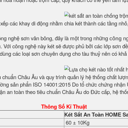
p xếp các khay di động nhằm chia két thành các tầng nhỏ
ông nghệ sơn vân bông, đây là một trong những
ng
công
 Với công nghệ này két sẽ được phủ bởi các lớp sơn đều
t dùng các loại sơn chuyên dụng cho tàu thuỷ nên có kh
êu chuẩn Châu Âu và quy trình quản lý hệ thống chất l
ờng sản phẩn ISO 14001:2015 Do tổ chức chứng nhận Úc
n an toàn theo tiêu chuẩn Châu Âu do Đức cấp, hệ thốn
Thông Số Kĩ Thuật
Két Sắt An Toàn HOME Sa
60 ± 10Kg