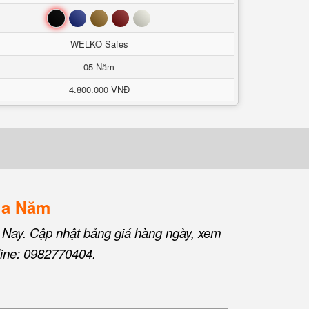
Đen
Xanh
Nâu
Đỏ
Trắng
WELKO Safes
05 Năm
4.800.000 VNĐ
ủa Năm
 Nay. Cập nhật bảng giá hàng ngày, xem
line: 0982770404.