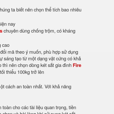
húng ta biết nên chọn thể tích bao nhiêu
es
chuyên dùng chống trộm, có kháng
 đổi mã theo ý muốn, phù hợp sử dụng
sự sáng tạo từ một dạng vật cứng có khả
o thì nên chọn dòng két sắt gia đình
Fire
ối thiểu 100kg trở lên
ột cách an toàn nhất. Với khả năng
àn cho các tài liệu quan trọng, tiền
 chọn và hài lòng khi sử sụng két sắt