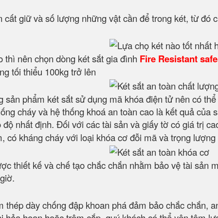
 cất giữ và số lượng những vật cần để trong két, từ đó c
cao thì nên chọn dòng két sắt gia đình
Fire Resistant saf
g tối thiểu 100kg trở lên
 sản phẩm két sắt sử dụng mã khóa điện tử nên có thể
hống cháy và hệ thống khoá an toàn cao là kết quả của 
ộ nhất định. Đối với các tài sản và giấy tờ có giá trị ca
có kháng cháy với loại khóa cơ đỗi mã và trọng lượng t
ợc thiết kế và chế tạo chắc chắn nhằm bảo vệ tài sản m
giờ.
 thép dày chống đập khoan phá đảm bảo chắc chắn, an to
hi hỏa hoạn hoặc trộm cắp, quý khách có thể yên tâm lựa