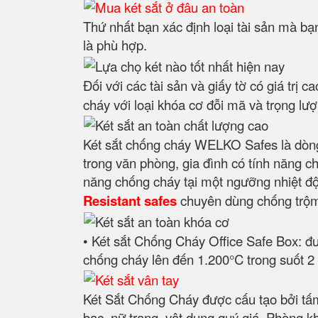
Thứ nhất bạn xác định loại tài sản mà bạn
là phù hợp.
Đối với các tài sản và giấy tờ có giá trị 
cháy với loại khóa cơ đỗi mã và trọng lượn
Két sắt chống cháy WELKO Safes là dòng
trong văn phòng, gia đình có tính năng c
năng chống cháy tại một ngưỡng nhiệt độ đ
Resistant safes
chuyên dùng chống trộm, 
• Két sắt Chống Cháy Office Safe Box: đư
chống cháy lên đến 1.200°C trong suốt 2 
Két Sắt Chống Cháy được cấu tạo bởi tấm
bạc, nữ trang, vật dụng quý giá. Phòng k