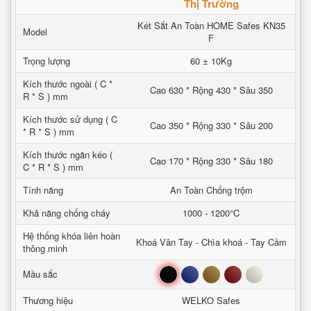
Thị Trường
Két Sắt An Toàn HOME Safes KN35
Model
F
Trọng lượng
60 ± 10Kg
Kích thước ngoài ( C *
Cao 630 * Rộng 430 * Sâu 350
R * S ) mm
Kích thước sử dụng ( C
Cao 350 * Rộng 330 * Sâu 200
* R * S ) mm
Kích thước ngăn kéo (
Cao 170 * Rộng 330 * Sâu 180
C * R * S ) mm
Tính năng
An Toàn Chống trộm
Khả năng chống cháy
1000 - 1200°C
Hệ thống khóa liên hoàn
Khoá Vân Tay - Chìa khoá - Tay Cầm
thông minh
Đen
Xanh
Nâu
Đỏ
Trắng
Mầu sắc
Thương hiệu
WELKO Safes