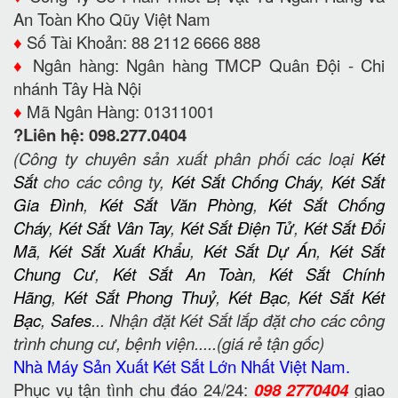
An Toàn Kho Qũy Việt Nam
♦️
Số Tài Khoản: 88 2112 6666 888
♦️
Ngân hàng: Ngân hàng TMCP Quân Đội - Chi
nhánh Tây Hà Nội
♦️
Mã Ngân Hàng: 01311001
?Liên hệ: 098.277.0404
(Công ty chuyên sản xuất phân phối các loại
Két
Sắt
cho các công ty,
Két Sắt Chống Cháy
,
Két Sắt
Gia Đình
,
Két Sắt Văn Phòng
,
Két Sắt Chống
Cháy
,
Két Sắt Vân Tay
,
Két Sắt Điện Tử
,
Két Sắt Đổi
Mã
,
Két Sắt Xuất Khẩu
,
Két Sắt Dự Án
,
Két Sắt
Chung Cư
,
Két Sắt An Toàn
,
Két Sắt Chính
Hãng
,
Két Sắt Phong Thuỷ
,
Két Bạc
,
Két Sắt Két
Bạc
,
Safes
... Nhận đặt Két Sắt lắp đặt cho các công
trình chung cư, bệnh viện.....(giá rẻ tận gốc)
Nhà Máy Sản Xuất Két Sắt Lớn Nhất Việt Nam.
Phục vụ tận tình chu đáo 24/24:
098 2770404
giao