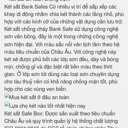
Két sắt Bank Safes Có nhiều vị trí để sắp xếp các
khay di động nhằm chia két thành các tầng nhỏ, phù
hợp với các kích cỡ của những vật dụng cần lưu trữ.
Két sắt chống cháy Bank Safe sử dụng công nghệ
sơn vân bông, đây là một trong những
nghệ
công
sơn hiện đại. Với màu sắc nổi vân lịch lãm theo hệ
màu tiêu chuẩn của Châu Âu. Với công nghệ này
két sẽ được phủ bởi các lớp sơn đều, dày và bóng
mịn, chống gỉ và đặc biệt rất bền màu theo thời
gian. Ở lớp sơn lót dùng các loại sơn chuyên dụng
cho tàu thuỷ nên có khả năng chống mặn tốt, phù
hợp cho các vùng ven biển.
Két sắt Safe Box: Được sản xuất theo tiêu chuẩn
Châu Âu và quy trình quản lý hệ thống chất lượng
ISO 9001:2015 do SGS tổ chức chứng nhận Thụy