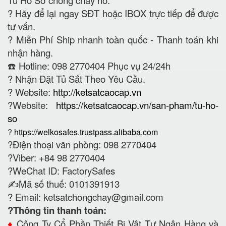
Tủ Hồ Sơ chống cháy nổ.
?
Hãy để lại ngay SĐT hoặc IBOX trực tiếp để được
tư vấn.
?
Miễn Phí Ship nhanh toàn quốc - Thanh toán khi
nhận hàng.
☎️ Hotline: 098 2770404 Phục vụ 24/24h
?
Nhận Đặt Tủ Sắt Theo Yêu Cầu.
? Website:
http://ketsatcaocap.vn
?Website:
https://ketsatcaocap.vn/san-pham/tu-ho-
so
?
https://welkosafes.trustpass.alibaba.com
?Điện thoại văn phòng: 098 2770404
?Viber: +84 98 2770404
?WeChat ID: FactorySafes
✍️Mã số thuế: 0101391913
? Email:
ketsatchongchay@gmail.com
?Thông tin thanh toán:
♦️
Công Ty Cổ Phần Thiết Bị Vật Tư Ngân Hàng và