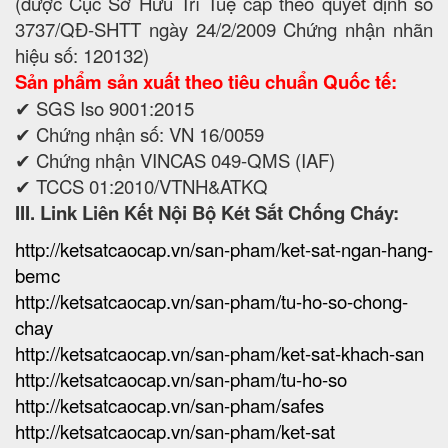
(được Cục Sở Hữu Trí Tuệ cấp theo quyết định số
3737/QĐ-SHTT ngày 24/2/2009 Chứng nhận nhãn
hiệu số: 120132)
Sản phẩm sản xuất theo tiêu chuẩn Quốc tế:
✔ SGS Iso 9001:2015
✔ Chứng nhận số: VN 16/0059
✔ Chứng nhận VINCAS 049-QMS (IAF)
✔ TCCS 01:2010/VTNH&ATKQ
III. Link Liên Kết Nội Bộ Két Sắt Chống Cháy:
http://ketsatcaocap.vn/san-pham/ket-sat-ngan-hang-
bemc
http://ketsatcaocap.vn/san-pham/tu-ho-so-chong-
chay
http://ketsatcaocap.vn/san-pham/ket-sat-khach-san
http://ketsatcaocap.vn/san-pham/tu-ho-so
http://ketsatcaocap.vn/san-pham/safes
http://ketsatcaocap.vn/san-pham/ket-sat