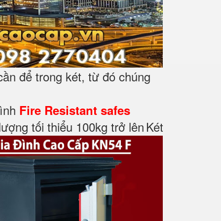
cần để trong két, từ đó chúng
đình
Fire Resistant safes
ượng tối thiểu 100kg trở lên
Két