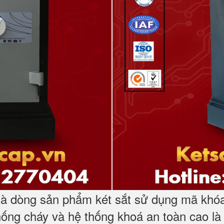
à dòng sản phẩm két sắt sử dụng mã khóa
hống cháy và hệ thống khoá an toàn cao là