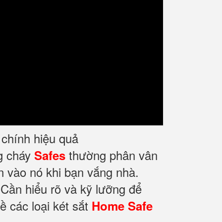
i chính hiệu quả
ng cháy
thường phân vân
Safes
n vào nó khi bạn vắng nhà.
 Cần hiểu rõ và kỹ lưỡng để
ề các loại két sắt
Home Safe