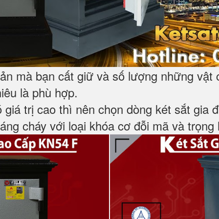
 sản mà bạn cất giữ và số lượng những vật 
hiêu là phù hợp.
ó giá trị cao thì nên chọn dòng két sắt gia 
ng cháy với loại khóa cơ đỗi mã và trọng l