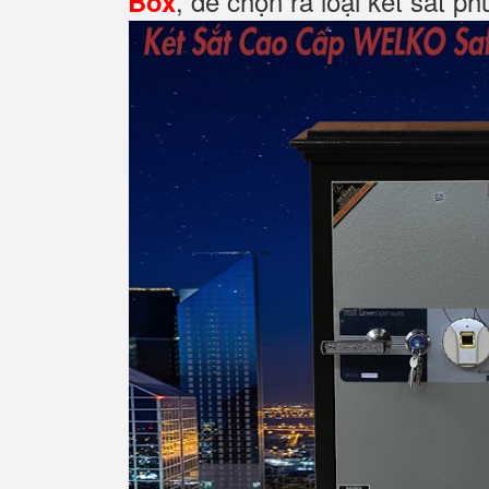
, để chọn ra loại két sắt p
Box