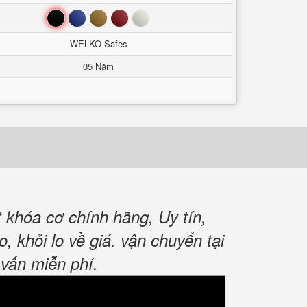
Đen
Xanh
Nâu
Đỏ
Trắng
WELKO Safes
05 Năm
khóa cơ chính hãng, Uy tín,
, khỏi lo về giá. vận chuyển tại
vấn miễn phí.