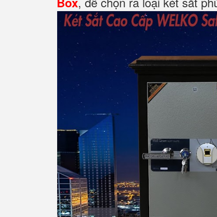
, để chọn ra loại két sắt p
Box