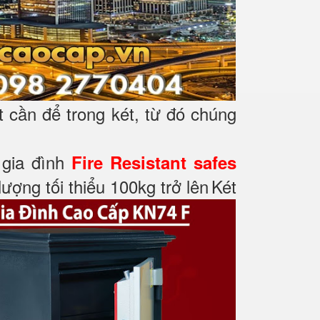
t cần để trong két, từ đó chúng
t gia đình
Fire Resistant safes
ượng tối thiểu 100kg trở lên
Két