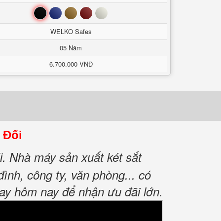
Đen
Xanh
Nâu
Đỏ
Trắng
WELKO Safes
05 Năm
6.700.000 VNĐ
 Đối
. Nhà máy sản xuất két sắt
i
h, công ty, văn phòng... có
gay hôm nay để nhận ưu đãi lớn.