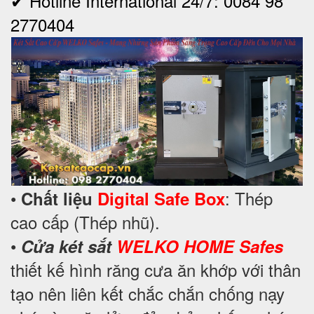
✔ Hotline International 24/7: 0084 98
2770404
•
: Thép
Chất liệu
Digital Safe Box
cao cấp (Thép nhũ).
•
Cửa két sắt
WELKO HOME Safes
thiết kế hình răng cưa ăn khớp với thân
tạo nên liên kết chắc chắn chống nạy