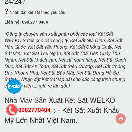
24/24?
?
Nhận đặt két sắt theo yêu cầu.
Liên hệ: 098.277.0404
(Công ty chuyên sản xuất phân phối các loại Két Sắt
WELKO Safes cho các công ty, Két Sắt Gia Đình, Két Sắt
Hàn Quốc, Két Sắt Văn Phòng, Két Sắt Chống Cháy, Két
Sắt Mini, Két Sắt Thu Ngân, Két Sắt Thả Tiền Quầy Thu
Ngân, Két Sắt khách sạn, Két sắt ngân hàng, Két Sắt Cánh
Đúc, Két Sắt An Toàn, Két Sắt Siêu Cường, Két Sắt Chống
Đập Khoan Phá, Két Sắt Bảo Mật, Két Sắt Đựng Hồ Sơ,
Safes... Nhận đặt Két Sắt lắp đặt cho các công trình chung
cư, bệnh viện.....(giá rẻ tận gốc)
Nhà Máy Sản Xuất Két Sắt WELKO
Safes & Két Bạc - Két Sắt Xuất Khẩu
0982770404
Mỹ
Lớn Nhất Việt Nam.
back