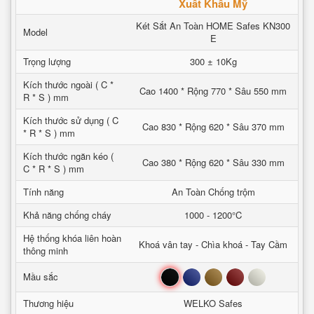
Xuất Khẩu Mỹ
Két Sắt An Toàn HOME Safes KN300
Model
E
Trọng lượng
300 ± 10Kg
Kích thước ngoài ( C *
Cao 1400 * Rộng 770 * Sâu 550 mm
R * S ) mm
Kích thước sử dụng ( C
Cao 830 * Rộng 620 * Sâu 370 mm
* R * S ) mm
Kích thước ngăn kéo (
Cao 380 * Rộng 620 * Sâu 330 mm
C * R * S ) mm
Tính năng
An Toàn Chống trộm
Khả năng chống cháy
1000 - 1200°C
Hệ thống khóa liên hoàn
Khoá vân tay - Chìa khoá - Tay Cầm
thông minh
Đen
Xanh
Nâu
Đỏ
Trắng
Mầu sắc
Thương hiệu
WELKO Safes