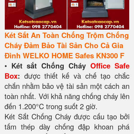
Két Sắt An Toàn Chống Trộm Chống
Cháy Đảm Bảo Tài Sản Cho Cả Gia
Đình WELKO HOME Safes KN300 F
•
Két sắt Chống Cháy
Office Safe
được thiết kế và chế tạo chắc
Box
:
chắn nhằm bảo vệ tài sản một cách an
toàn nhất. Với khả năng chống cháy lên
đến 1.200°C trong suốt 2 giờ.
Két Sắt Chống Cháy được cấu tạo bởi
tấm thép dày chống đập khoan phá