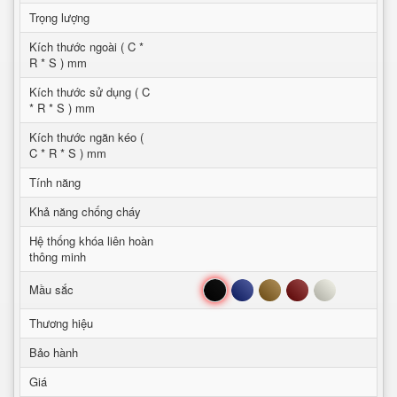
Trọng lượng
Kích thước ngoài ( C *
R * S ) mm
Kích thước sử dụng ( C
* R * S ) mm
Kích thước ngăn kéo (
C * R * S ) mm
Tính năng
Khả năng chống cháy
Hệ thống khóa liên hoàn
thông minh
Đen
Xanh
Nâu
Đỏ
Trắng
Mầu sắc
Thương hiệu
Bảo hành
Giá