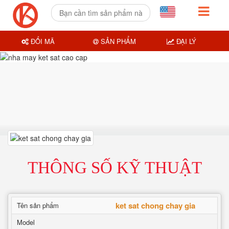
ĐỔI MÃ
SẢN PHẨM
ĐẠI LÝ
THÔNG SỐ KỸ THUẬT
ket sat chong chay gia
Tên sản phẩm
Model