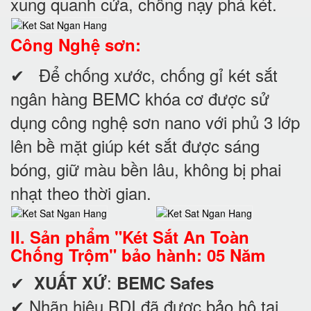
xung quanh cửa, chống nạy phá két.
Công Nghệ sơn:
✔ Để chống xước, chống gỉ két sắt
ngân hàng BEMC khóa cơ được sử
dụng công nghệ sơn nano với phủ 3 lớp
lên bề mặt giúp két sắt được sáng
bóng, giữ màu bền lâu, không bị phai
nhạt theo thời gian.
II. Sản phẩm "Két Sắt An Toàn
Chống Trộm" bảo hành: 05 Năm
✔
:
XUẤT XỨ
BEMC Safes
✔ Nhãn hiệu BDI đã được bảo hộ tại