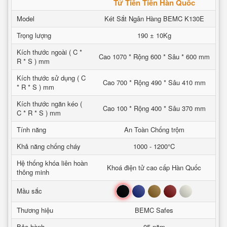
Tử Tiên Tiến Hàn Quốc
Model
Két Sắt Ngân Hàng BEMC K130E
Trọng lượng
190 ± 10Kg
Kích thước ngoài ( C *
Cao 1070 * Rộng 600 * Sâu * 600 mm
R * S ) mm
Kích thước sử dụng ( C
Cao 700 * Rộng 490 * Sâu 410 mm
* R * S ) mm
Kích thước ngăn kéo (
Cao 100 * Rộng 400 * Sâu 370 mm
C * R * S ) mm
Tính năng
An Toàn Chống trộm
Khả năng chống cháy
1000 - 1200°C
Hệ thống khóa liên hoàn
Khoá điện tử cao cấp Hàn Quốc
thông minh
Đen
Xanh
Nâu
Đỏ
Trắng
Mầu sắc
Thương hiệu
BEMC Safes
Bảo hành
05 năm