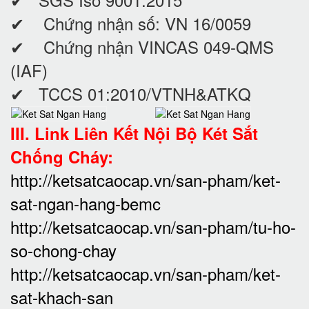
✔ Chứng nhận số: VN 16/0059
✔ Chứng nhận VINCAS 049-QMS
(IAF)
✔ TCCS 01:2010/VTNH&ATKQ
III. Link Liên Kết Nội Bộ Két Sắt
Chống Cháy:
http://ketsatcaocap.vn/san-pham/ket-
sat-ngan-hang-bemc
http://ketsatcaocap.vn/san-pham/tu-ho-
so-chong-chay
http://ketsatcaocap.vn/san-pham/ket-
sat-khach-san