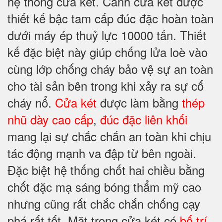
hệ thống cửa két. Cánh cửa két được
thiết kế bậc tam cấp đúc đặc hoàn toàn
dưới máy ép thuỷ lực 10000 tấn. Thiết
kế đặc biệt này giúp chống lửa loè vào
cùng lớp chống cháy bảo vệ sự an toàn
cho tài sản bên trong khi xảy ra sự cố
cháy nổ.
Cửa két
được làm bằng
thép
nhũ dày cao cấp
,
đúc đặc liên khối
mang lại sự chắc chắn an toàn khi chịu
tác động mạnh va đập từ bên ngoài.
Đặc biệt hệ thống chốt hai chiều bằng
chốt đặc mạ sáng bóng thẩm mỹ cao
nhưng cũng rất chắc chắn chống cạy
phá rất tốt. Mặt trong cửa két có
bố trí