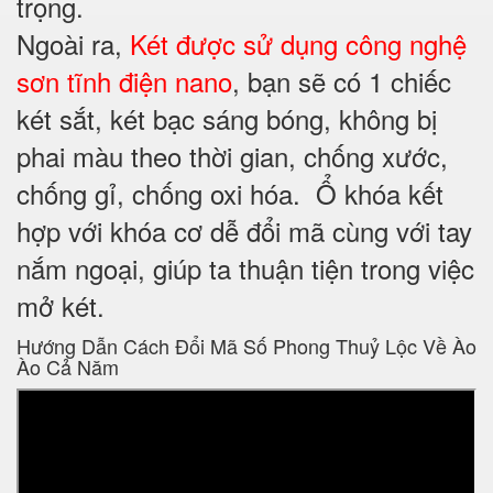
trọng.
Ngoài ra,
Két được sử dụng công nghệ
sơn tĩnh điện nano
, bạn sẽ có 1 chiếc
két sắt, két bạc sáng bóng, không bị
phai màu theo thời gian, chống xước,
chống gỉ, chống oxi hóa. Ổ khóa kết
hợp với khóa cơ dễ đổi mã cùng với tay
nắm ngoại, giúp ta thuận tiện trong việc
mở két.
Hướng Dẫn Cách Đổi Mã Số Phong Thuỷ Lộc Về Ào
Ào Cả Năm