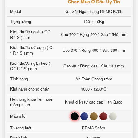
Chọn Mua Ở Đâu Uy Tín
Model
Két Sắt Ngân Hàng BEMC K70E
Trọng lượng
130 ± 10Kg
Kích thước ngoài ( C *
Cao 700 * Rộng 500 * Sâu * 540 mm
R * S ) mm
Kích thước sử dụng ( C
Cao 370 * Rộng 400 * Sâu 360 mm
* R * S ) mm
Kích thước ngăn kéo (
Cao 90 * Rộng 280 * Sâu 310 mm
C * R * S ) mm
Tính năng
An Toàn Chống trộm
Khả năng chống cháy
1000 - 1200°C
Hệ thống khóa liên hoàn
Khoá điện tử cao cấp Hàn Quốc
thông minh
Đen
Xanh
Nâu
Đỏ
Trắng
Mầu sắc
Thương hiệu
BEMC Safes
Bảo hành
05 năm