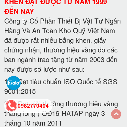
KHEN ĐẠT ĐƯỢC TỪ NĂM 1999
ĐẾN NAY
Công ty Cổ Phần Thiết Bị Vật Tư Ngân
Hàng Và An Toàn Kho Quỹ Việt Nam
đã được rất nhiều bằng khen, giấy
chứng nhận, thương hiệu vàng do các
ban ngành trao tặng từ năm 2003 đến
nay được sơ lược như sau:
1. Đạt tiêu chuẩn ISO Quốc tế SGS
9001:2015
2. Đạt giải thưởng thương hiệu vàng
0982770404
thăng long ( QĐ16-HATAP ngày 3
tháng 10 năm 2011
back