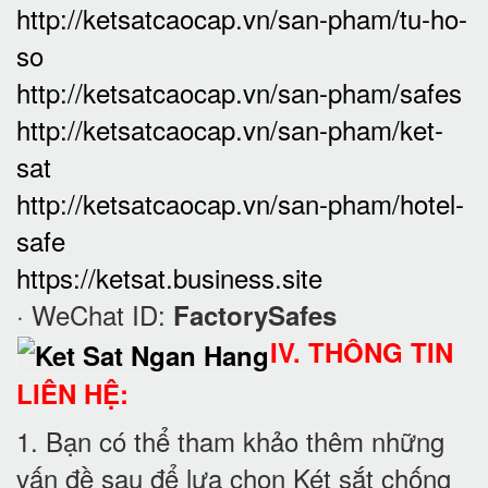
http://ketsatcaocap.vn/san-pham/tu-ho-
so
http://ketsatcaocap.vn/san-pham/safes
http://ketsatcaocap.vn/san-pham/ket-
sat
http://ketsatcaocap.vn/san-pham/hotel-
safe
https://ketsat.business.site
· WeChat ID:
FactorySafes
IV. THÔNG TIN
LIÊN HỆ:
1. Bạn có thể tham khảo thêm những
vấn đề sau để lựa chọn Két sắt chống