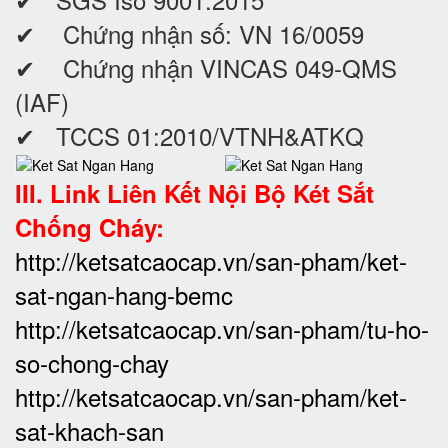
✔ Chứng nhận số: VN 16/0059
✔ Chứng nhận VINCAS 049-QMS
(IAF)
✔ TCCS 01:2010/VTNH&ATKQ
III. Link Liên Kết Nội Bộ Két Sắt
Chống Cháy:
http://ketsatcaocap.vn/san-pham/ket-
sat-ngan-hang-bemc
http://ketsatcaocap.vn/san-pham/tu-ho-
so-chong-chay
http://ketsatcaocap.vn/san-pham/ket-
sat-khach-san