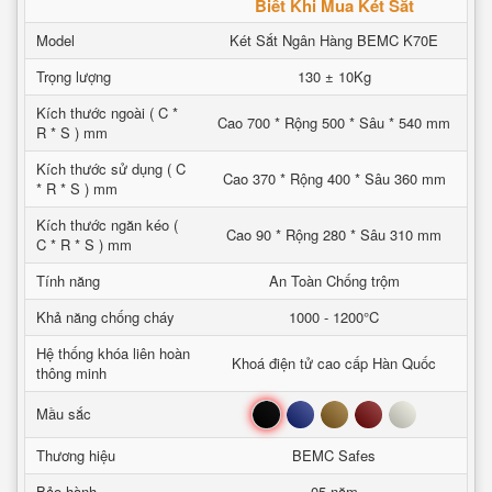
Biết Khi Mua Két Sắt
Model
Két Sắt Ngân Hàng BEMC K70E
Trọng lượng
130 ± 10Kg
Kích thước ngoài ( C *
Cao 700 * Rộng 500 * Sâu * 540 mm
R * S ) mm
Kích thước sử dụng ( C
Cao 370 * Rộng 400 * Sâu 360 mm
* R * S ) mm
Kích thước ngăn kéo (
Cao 90 * Rộng 280 * Sâu 310 mm
C * R * S ) mm
Tính năng
An Toàn Chống trộm
Khả năng chống cháy
1000 - 1200°C
Hệ thống khóa liên hoàn
Khoá điện tử cao cấp Hàn Quốc
thông minh
Đen
Xanh
Nâu
Đỏ
Trắng
Mầu sắc
Thương hiệu
BEMC Safes
Bảo hành
05 năm