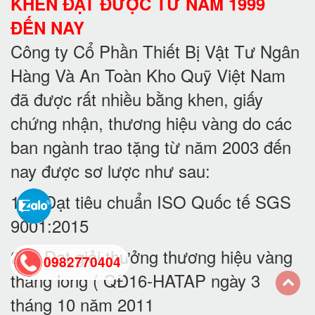
KHEN ĐẠT ĐƯỢC TỪ NĂM 1999
ĐẾN NAY
Công ty Cổ Phần Thiết Bị Vật Tư Ngân
Hàng Và An Toàn Kho Quỹ Việt Nam
đã được rất nhiều bằng khen, giấy
chứng nhận, thương hiệu vàng do các
ban ngành trao tặng từ năm 2003 đến
nay được sơ lược như sau:
1. Đạt tiêu chuẩn ISO Quốc tế SGS
9001:2015
2. Đạt giải thưởng thương hiệu vàng
0982770404
thăng long ( QĐ16-HATAP ngày 3
tháng 10 năm 2011
back