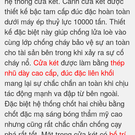
hệ thống cửa két. Cánh cửa két được
thiết kế bậc tam cấp đúc đặc hoàn toàn
dưới máy ép thuỷ lực 10000 tấn. Thiết
kế đặc biệt này giúp chống lửa loè vào
cùng lớp chống cháy bảo vệ sự an toàn
cho tài sản bên trong khi xảy ra sự cố
cháy nổ.
Cửa két
được làm bằng
thép
nhũ dày cao cấp
,
đúc đặc liên khối
mang lại sự chắc chắn an toàn khi chịu
tác động mạnh va đập từ bên ngoài.
Đặc biệt hệ thống chốt hai chiều bằng
chốt đặc mạ sáng bóng thẩm mỹ cao
nhưng cũng rất chắc chắn chống cạy
phá rất tốt. Mặt trong cửa két có
bố trí