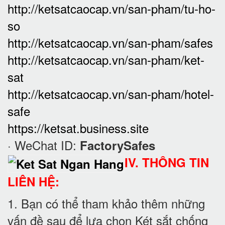
http://ketsatcaocap.vn/san-pham/tu-ho-
so
http://ketsatcaocap.vn/san-pham/safes
http://ketsatcaocap.vn/san-pham/ket-
sat
http://ketsatcaocap.vn/san-pham/hotel-
safe
https://ketsat.business.site
· WeChat ID:
FactorySafes
IV. THÔNG TIN
LIÊN HỆ:
1. Bạn có thể tham khảo thêm những
vấn đề sau để lựa chọn Két sắt chống