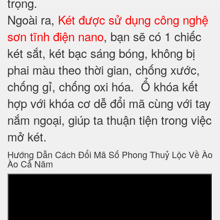
trọng.
Ngoài ra,
Két được sử dụng công nghệ
sơn tĩnh điện nano
, bạn sẽ có 1 chiếc
két sắt, két bạc sáng bóng, không bị
phai màu theo thời gian, chống xước,
chống gỉ, chống oxi hóa. Ổ khóa kết
hợp với khóa cơ dễ đổi mã cùng với tay
nắm ngoại, giúp ta thuận tiện trong việc
mở két.
Hướng Dẫn Cách Đổi Mã Số Phong Thuỷ Lộc Về Ào
Ào Cả Năm