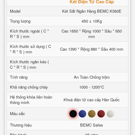
Két Điện Tử Cao Cấp
Model
Két Sắt Ngân Hàng BEMC K560E
Trọng lượng
450 ± 10Kg
Kích thước ngoài ( C *
Cao 1650 * Rộng 1000 * Sâu * 650
R * S ) mm
mm
Kích thước sử dụng ( C
Cao 1390 * Rộng 880 * Sâu 400 mm
* R * S ) mm
Kích thước ngăn kéo (
C * R * S ) mm
Tính năng
An Toàn Chống trộm
Khả năng chống cháy
1000 - 1200°C
Hệ thống khóa liên hoàn
Khoá điện tử cao cấp Hàn Quốc
thông minh
Đen
Xanh
Nâu
Đỏ
Trắng
Mầu sắc
Thương hiệu
BEMC Safes
Bảo hành
05 năm