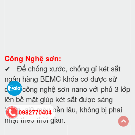
Công Nghệ sơn:
✔ Để chống xước, chống gỉ két sắt
ngân hàng BEMC khóa cơ được sử
dụng công nghệ sơn nano với phủ 3 lớp
lên bề mặt giúp két sắt được sáng
bóng, giữ màu bền lâu, không bị phai
0982770404
nhạt theo thời gian.
back