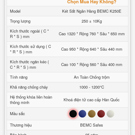
Chọn Mua Hay Không?
Model
Két Sắt Ngân Hàng BEMC K250E
Trọng lượng
250 ± 10Kg
Kích thước ngoài ( C *
Cao 1320 * Rộng 760 * Sâu * 650 mm
R * S ) mm
Kích thước sử dụng ( C
Cao 950 * Rộng 640 * Sâu 440 mm
* R * S ) mm
Kích thước ngăn kéo (
Cao 100 * Rộng 560 * Sâu 400 mm
C * R * S ) mm
Tính năng
An Toàn Chống trộm
Khả năng chống cháy
1000 - 1200°C
Hệ thống khóa liên hoàn
Khoá điện tử cao cấp Hàn Quốc
thông minh
Đen
Xanh
Nâu
Đỏ
Trắng
Mầu sắc
Thương hiệu
BEMC Safes
Bảo hành
05 năm