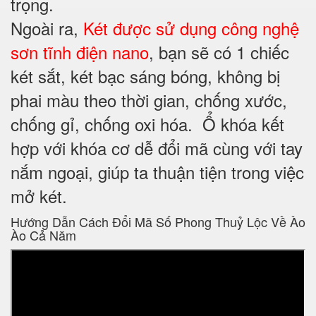
trọng.
Ngoài ra,
Két được sử dụng công nghệ
sơn tĩnh điện nano
, bạn sẽ có 1 chiếc
két sắt, két bạc sáng bóng, không bị
phai màu theo thời gian, chống xước,
chống gỉ, chống oxi hóa. Ổ khóa kết
hợp với khóa cơ dễ đổi mã cùng với tay
nắm ngoại, giúp ta thuận tiện trong việc
mở két.
Hướng Dẫn Cách Đổi Mã Số Phong Thuỷ Lộc Về Ào
Ào Cả Năm