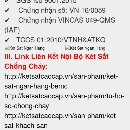
✔ Chứng nhận số: VN 16/0059
✔ Chứng nhận VINCAS 049-QMS
(IAF)
✔ TCCS 01:2010/VTNH&ATKQ
III. Link Liên Kết Nội Bộ Két Sắt
Chống Cháy:
http://ketsatcaocap.vn/san-pham/ket-
sat-ngan-hang-bemc
http://ketsatcaocap.vn/san-pham/tu-ho-
so-chong-chay
http://ketsatcaocap.vn/san-pham/ket-
sat-khach-san