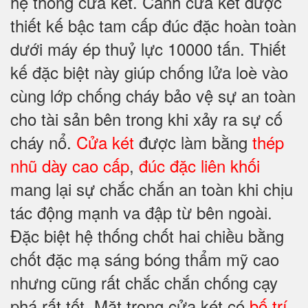
hệ thống cửa két. Cánh cửa két được
thiết kế bậc tam cấp đúc đặc hoàn toàn
dưới máy ép thuỷ lực 10000 tấn. Thiết
kế đặc biệt này giúp chống lửa loè vào
cùng lớp chống cháy bảo vệ sự an toàn
cho tài sản bên trong khi xảy ra sự cố
cháy nổ.
Cửa két
được làm bằng
thép
nhũ dày cao cấp
,
đúc đặc liên khối
mang lại sự chắc chắn an toàn khi chịu
tác động mạnh va đập từ bên ngoài.
Đặc biệt hệ thống chốt hai chiều bằng
chốt đặc mạ sáng bóng thẩm mỹ cao
nhưng cũng rất chắc chắn chống cạy
phá rất tốt. Mặt trong cửa két có
bố trí