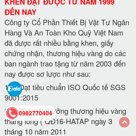
KHEN ĐẠT ĐƯỢC TỪ NĂM 1999
ĐẾN NAY
Công ty Cổ Phần Thiết Bị Vật Tư Ngân
Hàng Và An Toàn Kho Quỹ Việt Nam
đã được rất nhiều bằng khen, giấy
chứng nhận, thương hiệu vàng do các
ban ngành trao tặng từ năm 2003 đến
nay được sơ lược như sau:
1. Đạt tiêu chuẩn ISO Quốc tế SGS
9001:2015
2. Đạt giải thưởng thương hiệu vàng
0982770404
thăng long ( QĐ16-HATAP ngày 3
tháng 10 năm 2011
back