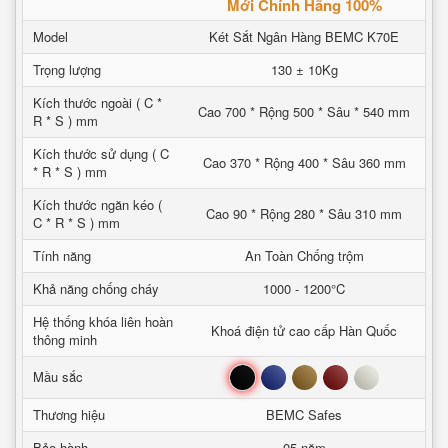
Mới Chính Hãng 100%
Model
Két Sắt Ngân Hàng BEMC K70E
Trọng lượng
130 ± 10Kg
Kích thước ngoài ( C *
Cao 700 * Rộng 500 * Sâu * 540 mm
R * S ) mm
Kích thước sử dụng ( C
Cao 370 * Rộng 400 * Sâu 360 mm
* R * S ) mm
Kích thước ngăn kéo (
Cao 90 * Rộng 280 * Sâu 310 mm
C * R * S ) mm
Tính năng
An Toàn Chống trộm
Khả năng chống cháy
1000 - 1200°C
Hệ thống khóa liên hoàn
Khoá điện tử cao cấp Hàn Quốc
thông minh
Đen
Xanh
Nâu
Đỏ
Trắng
Mầu sắc
Thương hiệu
BEMC Safes
Bảo hành
05 năm