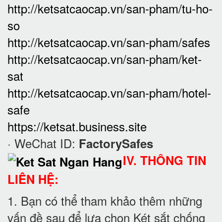
http://ketsatcaocap.vn/san-pham/tu-ho-
so
http://ketsatcaocap.vn/san-pham/safes
http://ketsatcaocap.vn/san-pham/ket-
sat
http://ketsatcaocap.vn/san-pham/hotel-
safe
https://ketsat.business.site
· WeChat ID:
FactorySafes
IV. THÔNG TIN
LIÊN HỆ:
1. Bạn có thể tham khảo thêm những
vấn đề sau để lựa chọn Két sắt chống