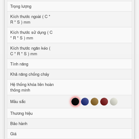
Trọng lượng
Kích thước ngoài ( C *
R * S ) mm
Kích thước sử dụng ( C
* R * S ) mm
Kích thước ngăn kéo (
C * R * S ) mm
Tính năng
Khả năng chống cháy
Hệ thống khóa liên hoàn
thông minh
Đen
Xanh
Nâu
Đỏ
Trắng
Mầu sắc
Thương hiệu
Bảo hành
Giá