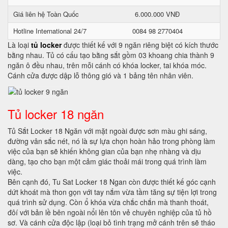
Giá liên hệ Toàn Quốc
6.000.000 VNĐ
Hotline International 24/7
0084 98 2770404
Là loại
tủ locker
được thiết kế với 9 ngăn riêng biệt có kích thước
bằng nhau. Tủ có cấu tạo bằng sắt gồm 03 khoang chia thành 9
ngăn ô đều nhau, trên mỗi cánh có khóa locker, tai khóa móc.
Cánh cửa được dập lỗ thông gió và 1 bảng tên nhân viên.
Tủ locker 18 ngăn
Tủ Sắt Locker 18 Ngăn với mặt ngoài được sơn màu ghi sáng,
đường vân sắc nét, nó là sự lựa chọn hoàn hảo trong phòng làm
việc của bạn sẽ khiến không gian của bạn nhẹ nhàng và dịu
dàng, tạo cho bạn một cảm giác thoải mái trong quá trình làm
việc.
Bên cạnh đó, Tu Sat Locker 18 Ngan còn được thiết kế góc cạnh
dứt khoát mà thon gọn với tay nắm vừa tầm tăng sự tiện lợi trong
quá trình sử dụng. Còn ổ khóa vừa chắc chắn mà thanh thoát,
đôí với bản lề bên ngoài nổi lên tôn vẻ chuyên nghiệp của tủ hồ
sơ. Và cánh cửa độc lập (loại bỏ tình trạng mở cánh trên sẽ tháo