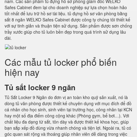
nam. Các sản phẩm tủ đựng hồ sơ phòng giám đốc WELKO
Safes Cabinet đem lại cho doanh nghiệp sự lựa chọn hoàn hảo
tốt nhất để lưu trữ hồ sơ tài liệu. tủ đựng hồ sơ văn phòng bằng
sắt 8 ngăn WELKO Safes Cabinet được công ty chúng tôi thiết kế
với sự tinh giản và thuận tiện sử dụng. Sản phẩm được sơn chống
trầy xước giúp cho tủ luôn bền đẹp trong quá trình sử dụng lâu
dài.
Các mẫu tủ locker phổ biến
hiện nay
Tủ sắt locker 9 ngăn
Tủ Sắt Locker 9 Ngăn do đơn vị an toàn kho quỹ sản xuất, nó là
dòng tủ văn phòng được thiết kế chuyên dụng với mục đích để đồ
cá nhân cho học sinh, sinh viên tại trường học, công nhân tại KCN
hay một số địa điểm công cộng khác (Phòng gym, bể bơi…). Với
chất liệu đa dạng từ sắt, tôn dày và được thiết kế khoa học, giúp
bạn sắp xếp đồ dùng vừa nhanh chóng và tiện lợi. Ngoài ra, tủ có
góc quan sát rộng và thoáng giúp nhân viên dễ dàng trong việc