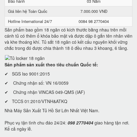
Bảo hành
03 Năm
Giá liên hệ Toàn Quốc
7.000.000 VNĐ
Hotline International 24/7
0084 98 2770404
Sản phẩm bao gồm 18 ngăn có kích thước bằng nhau trên mỗi
cánh tủ có thêm ổ khóa bảo mật và được dập ô gắn tên nhân viên
và khe thoáng khí. Tủ sắt 18 ngăn có kết cấu nguyên khối vững
chắc trong đó được chia thành 18 ô đều nhau 3 khoang, 6 tầng.
Sản phẩm sản xuất theo tiêu chuẩn Quốc tế:
✔ SGS Iso 9001:2015
✔ Chứng nhận số: VN 16/0059
✔ Chứng nhận VINCAS 049-QMS (IAF)
✔ TCCS 01:2010/VTNH&ATKQ
Nhà Máy Sản Xuất Tủ Hồ Sơ Lớn Nhất Việt Nam.
Phục vụ tận tình chu đáo 24/24:
098 2770404
giao hàng tận nơi.
Kể cả ngày lễ.