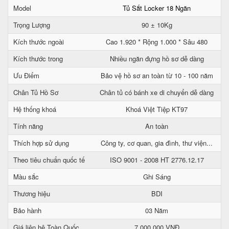
Model
Tủ Sắt Locker 18 Ngăn
Trọng Lượng
90 ± 10Kg
Kích thước ngoài
Cao 1.920 * Rộng 1.000 * Sâu 480
Kích thước trong
Nhiều ngăn đựng hồ sơ dễ dàng
Ưu Điểm
Bảo vệ hồ sơ an toàn từ 10 - 100 năm
Chân Tủ Hồ Sơ
Chân tủ có bánh xe di chuyển dễ dàng
Hệ thống khoá
Khoá Việt Tiệp KT97
Tính năng
An toàn
Thích hợp sử dụng
Công ty, cơ quan, gia đình, thư viện...
Theo tiêu chuẩn quốc tế
ISO 9001 - 2008 HT 2776.12.17
Màu sắc
Ghi Sáng
Thương hiệu
BDI
Bảo hành
03 Năm
Giá liên hệ Toàn Quốc
7.000.000 VNĐ