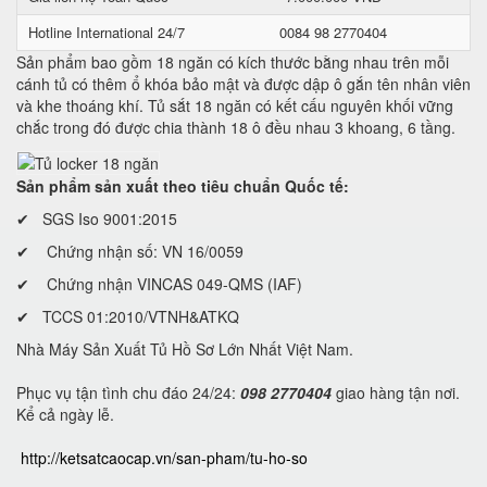
Hotline International 24/7
0084 98 2770404
Sản phẩm bao gồm 18 ngăn có kích thước bằng nhau trên mỗi
cánh tủ có thêm ổ khóa bảo mật và được dập ô gắn tên nhân viên
và khe thoáng khí. Tủ sắt 18 ngăn có kết cấu nguyên khối vững
chắc trong đó được chia thành 18 ô đều nhau 3 khoang, 6 tầng.
Sản phẩm sản xuất theo tiêu chuẩn Quốc tế:
✔ SGS Iso 9001:2015
✔ Chứng nhận số: VN 16/0059
✔ Chứng nhận VINCAS 049-QMS (IAF)
✔ TCCS 01:2010/VTNH&ATKQ
Nhà Máy Sản Xuất Tủ Hồ Sơ Lớn Nhất Việt Nam.
Phục vụ tận tình chu đáo 24/24:
098 2770404
giao hàng tận nơi.
Kể cả ngày lễ.
http://ketsatcaocap.vn/san-pham/tu-ho-so