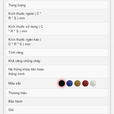
Trọng lượng
Kích thước ngoài ( C *
R * S ) mm
Kích thước sử dụng ( C
* R * S ) mm
Kích thước ngăn kéo (
C * R * S ) mm
Tính năng
Khả năng chống cháy
Hệ thống khóa liên hoàn
thông minh
Đen
Xanh
Nâu
Đỏ
Trắng
Mầu sắc
Thương hiệu
Bảo hành
Giá