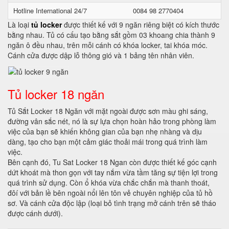
Hotline International 24/7
0084 98 2770404
Là loại
tủ locker
được thiết kế với 9 ngăn riêng biệt có kích thước
bằng nhau. Tủ có cấu tạo bằng sắt gồm 03 khoang chia thành 9
ngăn ô đều nhau, trên mỗi cánh có khóa locker, tai khóa móc.
Cánh cửa được dập lỗ thông gió và 1 bảng tên nhân viên.
Tủ locker 18 ngăn
Tủ Sắt Locker 18 Ngăn với mặt ngoài được sơn màu ghi sáng,
đường vân sắc nét, nó là sự lựa chọn hoàn hảo trong phòng làm
việc của bạn sẽ khiến không gian của bạn nhẹ nhàng và dịu
dàng, tạo cho bạn một cảm giác thoải mái trong quá trình làm
việc.
Bên cạnh đó, Tu Sat Locker 18 Ngan còn được thiết kế góc cạnh
dứt khoát mà thon gọn với tay nắm vừa tầm tăng sự tiện lợi trong
quá trình sử dụng. Còn ổ khóa vừa chắc chắn mà thanh thoát,
đôí với bản lề bên ngoài nổi lên tôn vẻ chuyên nghiệp của tủ hồ
sơ. Và cánh cửa độc lập (loại bỏ tình trạng mở cánh trên sẽ tháo
được cánh dưới).