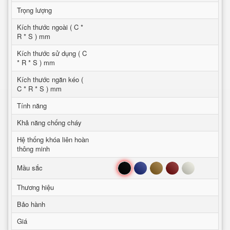
Trọng lượng
Kích thước ngoài ( C *
R * S ) mm
Kích thước sử dụng ( C
* R * S ) mm
Kích thước ngăn kéo (
C * R * S ) mm
Tính năng
Khả năng chống cháy
Hệ thống khóa liên hoàn
thông minh
Đen
Xanh
Nâu
Đỏ
Trắng
Mầu sắc
Thương hiệu
Bảo hành
Giá