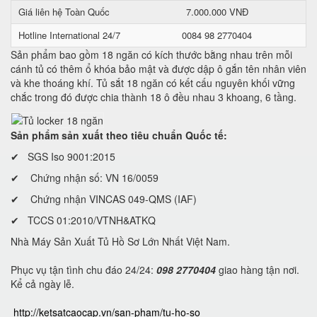
Giá liên hệ Toàn Quốc
7.000.000 VNĐ
Hotline International 24/7
0084 98 2770404
Sản phẩm bao gồm 18 ngăn có kích thước bằng nhau trên mỗi
cánh tủ có thêm ổ khóa bảo mật và được dập ô gắn tên nhân viên
và khe thoáng khí. Tủ sắt 18 ngăn có kết cấu nguyên khối vững
chắc trong đó được chia thành 18 ô đều nhau 3 khoang, 6 tầng.
Sản phẩm sản xuất theo tiêu chuẩn Quốc tế:
✔ SGS Iso 9001:2015
✔ Chứng nhận số: VN 16/0059
✔ Chứng nhận VINCAS 049-QMS (IAF)
✔ TCCS 01:2010/VTNH&ATKQ
Nhà Máy Sản Xuất Tủ Hồ Sơ Lớn Nhất Việt Nam.
Phục vụ tận tình chu đáo 24/24:
098 2770404
giao hàng tận nơi.
Kể cả ngày lễ.
http://ketsatcaocap.vn/san-pham/tu-ho-so