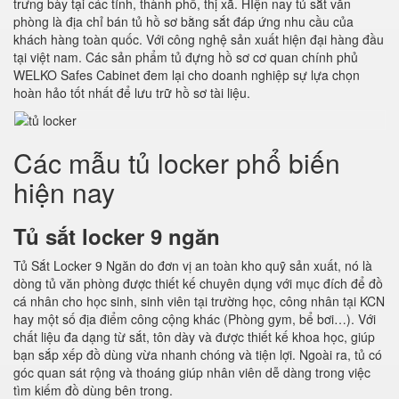
trưng bày tại các tỉnh, thành phố, thị xã. HIện nay tủ sắt văn
phòng là địa chỉ bán tủ hồ sơ bằng sắt đáp ứng nhu cầu của
khách hàng toàn quốc. Với công nghệ sản xuất hiện đại hàng đầu
tại việt nam. Các sản phẩm tủ đựng hồ sơ cơ quan chính phủ
WELKO Safes Cabinet đem lại cho doanh nghiệp sự lựa chọn
hoàn hảo tốt nhất để lưu trữ hồ sơ tài liệu.
Các mẫu tủ locker phổ biến
hiện nay
Tủ sắt locker 9 ngăn
Tủ Sắt Locker 9 Ngăn do đơn vị an toàn kho quỹ sản xuất, nó là
dòng tủ văn phòng được thiết kế chuyên dụng với mục đích để đồ
cá nhân cho học sinh, sinh viên tại trường học, công nhân tại KCN
hay một số địa điểm công cộng khác (Phòng gym, bể bơi…). Với
chất liệu đa dạng từ sắt, tôn dày và được thiết kế khoa học, giúp
bạn sắp xếp đồ dùng vừa nhanh chóng và tiện lợi. Ngoài ra, tủ có
góc quan sát rộng và thoáng giúp nhân viên dễ dàng trong việc
tìm kiếm đồ dùng bên trong.