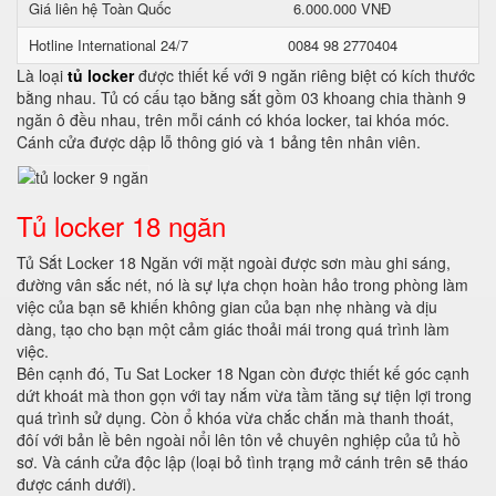
Giá liên hệ Toàn Quốc
6.000.000 VNĐ
Hotline International 24/7
0084 98 2770404
Là loại
tủ locker
được thiết kế với 9 ngăn riêng biệt có kích thước
bằng nhau. Tủ có cấu tạo bằng sắt gồm 03 khoang chia thành 9
ngăn ô đều nhau, trên mỗi cánh có khóa locker, tai khóa móc.
Cánh cửa được dập lỗ thông gió và 1 bảng tên nhân viên.
Tủ locker 18 ngăn
Tủ Sắt Locker 18 Ngăn với mặt ngoài được sơn màu ghi sáng,
đường vân sắc nét, nó là sự lựa chọn hoàn hảo trong phòng làm
việc của bạn sẽ khiến không gian của bạn nhẹ nhàng và dịu
dàng, tạo cho bạn một cảm giác thoải mái trong quá trình làm
việc.
Bên cạnh đó, Tu Sat Locker 18 Ngan còn được thiết kế góc cạnh
dứt khoát mà thon gọn với tay nắm vừa tầm tăng sự tiện lợi trong
quá trình sử dụng. Còn ổ khóa vừa chắc chắn mà thanh thoát,
đôí với bản lề bên ngoài nổi lên tôn vẻ chuyên nghiệp của tủ hồ
sơ. Và cánh cửa độc lập (loại bỏ tình trạng mở cánh trên sẽ tháo
được cánh dưới).