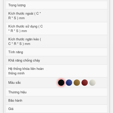
Trọng lượng
Kích thước ngoài ( C *
R * S ) mm
Kích thước sử dụng ( C
* R * S ) mm
Kích thước ngăn kéo (
C * R * S ) mm
Tính năng
Khả năng chống cháy
Hệ thống khóa liên hoàn
thông minh
Đen
Xanh
Nâu
Đỏ
Trắng
Mầu sắc
Thương hiệu
Bảo hành
Giá