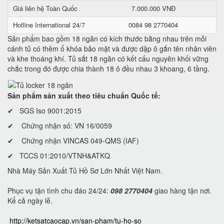
Giá liên hệ Toàn Quốc
7.000.000 VNĐ
Hotline International 24/7
0084 98 2770404
Sản phẩm bao gồm 18 ngăn có kích thước bằng nhau trên mỗi
cánh tủ có thêm ổ khóa bảo mật và được dập ô gắn tên nhân viên
và khe thoáng khí. Tủ sắt 18 ngăn có kết cấu nguyên khối vững
chắc trong đó được chia thành 18 ô đều nhau 3 khoang, 6 tầng.
Sản phẩm sản xuất theo tiêu chuẩn Quốc tế:
✔ SGS Iso 9001:2015
✔ Chứng nhận số: VN 16/0059
✔ Chứng nhận VINCAS 049-QMS (IAF)
✔ TCCS 01:2010/VTNH&ATKQ
Nhà Máy Sản Xuất Tủ Hồ Sơ Lớn Nhất Việt Nam.
Phục vụ tận tình chu đáo 24/24:
098 2770404
giao hàng tận nơi.
Kể cả ngày lễ.
http://ketsatcaocap.vn/san-pham/tu-ho-so