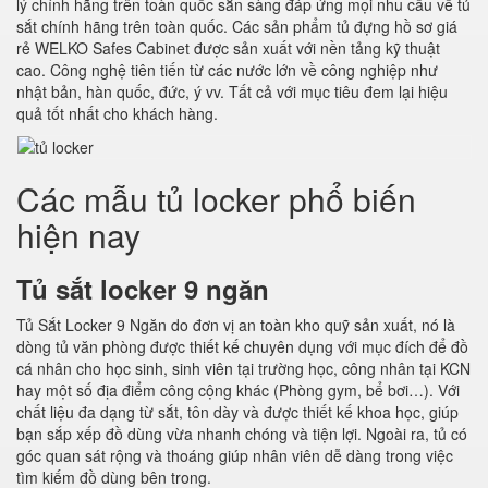
lý chính hãng trên toàn quốc sẵn sàng đáp ứng mọi nhu cầu về tủ
sắt chính hãng trên toàn quốc. Các sản phẩm tủ đựng hồ sơ giá
rẻ WELKO Safes Cabinet được sản xuất với nền tảng kỹ thuật
cao. Công nghệ tiên tiến từ các nước lớn về công nghiệp như
nhật bản, hàn quốc, đức, ý vv. Tất cả với mục tiêu đem lại hiệu
quả tốt nhất cho khách hàng.
Các mẫu tủ locker phổ biến
hiện nay
Tủ sắt locker 9 ngăn
Tủ Sắt Locker 9 Ngăn do đơn vị an toàn kho quỹ sản xuất, nó là
dòng tủ văn phòng được thiết kế chuyên dụng với mục đích để đồ
cá nhân cho học sinh, sinh viên tại trường học, công nhân tại KCN
hay một số địa điểm công cộng khác (Phòng gym, bể bơi…). Với
chất liệu đa dạng từ sắt, tôn dày và được thiết kế khoa học, giúp
bạn sắp xếp đồ dùng vừa nhanh chóng và tiện lợi. Ngoài ra, tủ có
góc quan sát rộng và thoáng giúp nhân viên dễ dàng trong việc
tìm kiếm đồ dùng bên trong.