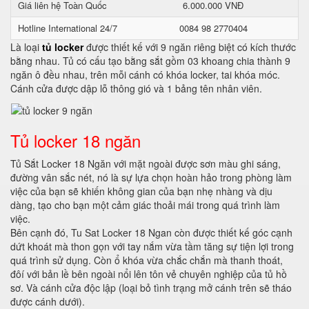
Giá liên hệ Toàn Quốc
6.000.000 VNĐ
Hotline International 24/7
0084 98 2770404
Là loại
tủ locker
được thiết kế với 9 ngăn riêng biệt có kích thước
bằng nhau. Tủ có cấu tạo bằng sắt gồm 03 khoang chia thành 9
ngăn ô đều nhau, trên mỗi cánh có khóa locker, tai khóa móc.
Cánh cửa được dập lỗ thông gió và 1 bảng tên nhân viên.
Tủ locker 18 ngăn
Tủ Sắt Locker 18 Ngăn với mặt ngoài được sơn màu ghi sáng,
đường vân sắc nét, nó là sự lựa chọn hoàn hảo trong phòng làm
việc của bạn sẽ khiến không gian của bạn nhẹ nhàng và dịu
dàng, tạo cho bạn một cảm giác thoải mái trong quá trình làm
việc.
Bên cạnh đó, Tu Sat Locker 18 Ngan còn được thiết kế góc cạnh
dứt khoát mà thon gọn với tay nắm vừa tầm tăng sự tiện lợi trong
quá trình sử dụng. Còn ổ khóa vừa chắc chắn mà thanh thoát,
đôí với bản lề bên ngoài nổi lên tôn vẻ chuyên nghiệp của tủ hồ
sơ. Và cánh cửa độc lập (loại bỏ tình trạng mở cánh trên sẽ tháo
được cánh dưới).