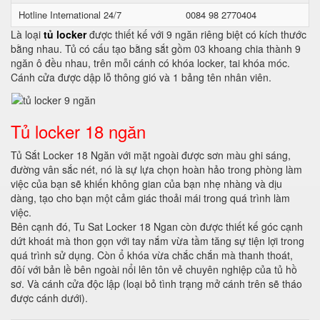
Hotline International 24/7
0084 98 2770404
Là loại
tủ locker
được thiết kế với 9 ngăn riêng biệt có kích thước
bằng nhau. Tủ có cấu tạo bằng sắt gồm 03 khoang chia thành 9
ngăn ô đều nhau, trên mỗi cánh có khóa locker, tai khóa móc.
Cánh cửa được dập lỗ thông gió và 1 bảng tên nhân viên.
Tủ locker 18 ngăn
Tủ Sắt Locker 18 Ngăn với mặt ngoài được sơn màu ghi sáng,
đường vân sắc nét, nó là sự lựa chọn hoàn hảo trong phòng làm
việc của bạn sẽ khiến không gian của bạn nhẹ nhàng và dịu
dàng, tạo cho bạn một cảm giác thoải mái trong quá trình làm
việc.
Bên cạnh đó, Tu Sat Locker 18 Ngan còn được thiết kế góc cạnh
dứt khoát mà thon gọn với tay nắm vừa tầm tăng sự tiện lợi trong
quá trình sử dụng. Còn ổ khóa vừa chắc chắn mà thanh thoát,
đôí với bản lề bên ngoài nổi lên tôn vẻ chuyên nghiệp của tủ hồ
sơ. Và cánh cửa độc lập (loại bỏ tình trạng mở cánh trên sẽ tháo
được cánh dưới).