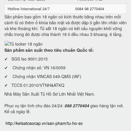
Hotline International 24/7
0084 98 2770404
Sản phẩm bao gồm 18 ngăn có kích thước bằng nhau trên mỗi
cánh tủ có thêm ổ khóa bảo mật và được dập ô gắn tên nhân viên
và khe thoáng khí. Tủ sắt 18 ngăn có kết cấu nguyên khối vững
chắc trong đó được chia thành 18 ô đều nhau 3 khoang, 6 tầng.
Sản phẩm sản xuất theo tiêu chuẩn Quốc tế:
✔ SGS Iso 9001:2015
✔ Chứng nhận số: VN 16/0059
✔ Chứng nhận VINCAS 049-QMS (IAF)
✔ TCCS 01:2010/VTNH&ATKQ
Nhà Máy Sản Xuất Tủ Hồ Sơ Lớn Nhất Việt Nam.
Phục vụ tận tình chu đáo 24/24:
098 2770404
giao hàng tận nơi.
Kể cả ngày lễ.
http://ketsatcaocap.vn/san-pham/tu-ho-so