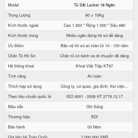
Model
Tủ Sắt Locker 18 Ngăn
Trọng Lượng
90 ± 10Kg
Kích thước ngoài
Cao 1.920 * Rộng 1.000 * Sâu 480
Kích thước trong
Nhiều ngăn đựng hồ sơ dễ dàng
Ưu Điểm
Bảo vệ hồ sơ an toàn từ 10 - 100 năm
Chân Tủ Hồ Sơ
Chân tủ có bánh xe di chuyển dễ dàng
Hệ thống khoá
Khoá Việt Tiệp KT97
Tính năng
An toàn
Thích hợp sử dụng
Công ty, cơ quan, gia đình, thư viện...
Theo tiêu chuẩn quốc tế
ISO 9001 - 2008 HT 2776.12.17
Màu sắc
Ghi Sáng
Thương hiệu
BDI
Bảo hành
03 Năm
Giá liên hệ Toàn Quốc
7.000.000 VNĐ