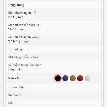
Trọng lượng
Kích thước ngoài ( C *
R * S ) mm
Kích thước sử dụng ( C
* R * S ) mm
Kích thước ngăn kéo (
C * R * S ) mm
Tính năng
Khả năng chống cháy
Hệ thống khóa liên hoàn
thông minh
Đen
Xanh
Nâu
Đỏ
Trắng
Mầu sắc
Thương hiệu
Bảo hành
Giá