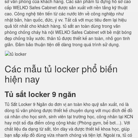
sơ văn phòng của khách hàng. Các sản phẩm tủ đựng hồ sơ cao
cấp WELKO Safes Cabinet được sản xuất với nền tảng kỹ thuật
cao. Công nghệ tiên tiến từ các nước lớn về công nghiệp như
nhật bản, hàn quốc, đức, ý vv. Tất cả với mục tiêu đem lại hiệu
quả tốt nhất cho khách hàng. tủ sắt an toàn dùng trong văn
phòng chống cháy hà nội WELKO Safes Cabinet với bề mặt bóng
đẹp chống trầy xước. thân tủ được thiết kế an toàn, nhỏ gọn tinh
giản. Đảm bảo thuận tiện dễ dàng trong quá trình sử dụng.
Các mẫu tủ locker phổ biến
hiện nay
Tủ sắt locker 9 ngăn
Tủ Sắt Locker 9 Ngăn do đơn vị an toàn kho quỹ sản xuất, nó là
dòng tủ văn phòng được thiết kế chuyên dụng với mục đích để đồ
cá nhân cho học sinh, sinh viên tại trường học, công nhân tại KCN
hay một số địa điểm công cộng khác (Phòng gym, bể bơi…). Với
chất liệu đa dạng từ sắt, tôn dày và được thiết kế khoa học, giúp
bạn sắp xếp đồ dùng vừa nhanh chóng và tiện lợi. Ngoài ra, tủ có