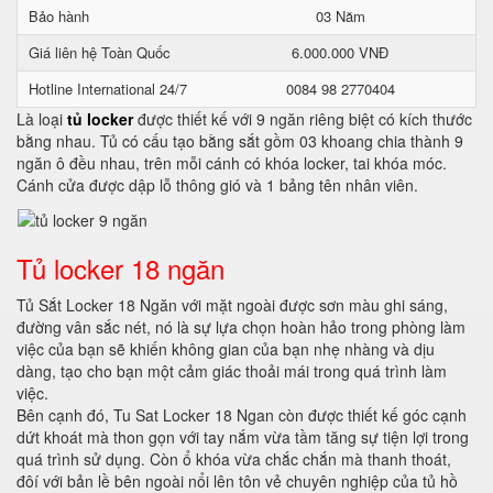
Bảo hành
03 Năm
Giá liên hệ Toàn Quốc
6.000.000 VNĐ
Hotline International 24/7
0084 98 2770404
Là loại
tủ locker
được thiết kế với 9 ngăn riêng biệt có kích thước
bằng nhau. Tủ có cấu tạo bằng sắt gồm 03 khoang chia thành 9
ngăn ô đều nhau, trên mỗi cánh có khóa locker, tai khóa móc.
Cánh cửa được dập lỗ thông gió và 1 bảng tên nhân viên.
Tủ locker 18 ngăn
Tủ Sắt Locker 18 Ngăn với mặt ngoài được sơn màu ghi sáng,
đường vân sắc nét, nó là sự lựa chọn hoàn hảo trong phòng làm
việc của bạn sẽ khiến không gian của bạn nhẹ nhàng và dịu
dàng, tạo cho bạn một cảm giác thoải mái trong quá trình làm
việc.
Bên cạnh đó, Tu Sat Locker 18 Ngan còn được thiết kế góc cạnh
dứt khoát mà thon gọn với tay nắm vừa tầm tăng sự tiện lợi trong
quá trình sử dụng. Còn ổ khóa vừa chắc chắn mà thanh thoát,
đôí với bản lề bên ngoài nổi lên tôn vẻ chuyên nghiệp của tủ hồ