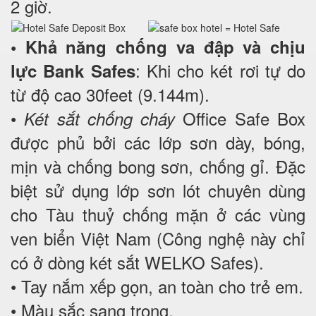
2 giờ.
• Khả năng chống va đập và chịu
: Khi cho két rơi tự do
lực Bank Safes
từ độ cao 30feet (9.144m).
•
Office Safe Box
Két sắt chống cháy
được phủ bởi các lớp sơn dày, bóng,
mịn và chống bong sơn, chống gỉ. Đặc
biệt sử dụng lớp sơn lót chuyên dùng
cho Tàu thuỷ chống mặn ở các vùng
ven biển Việt Nam (Công nghệ này chỉ
có ở dòng két sắt WELKO Safes).
• Tay nắm xếp gọn, an toàn cho trẻ em.
• Màu sắc sang trọng.