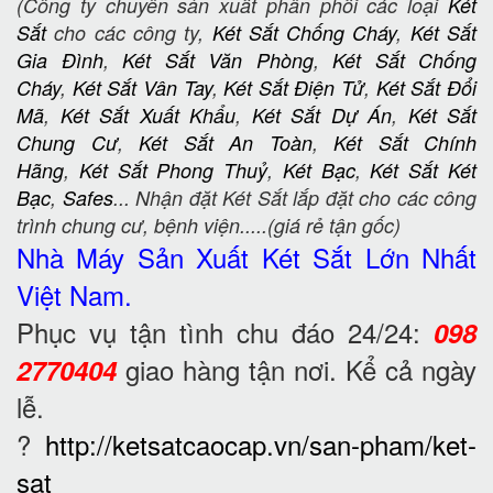
(Công ty chuyên sản xuất phân phối các loại
Két
Sắt
cho các công ty,
Két Sắt Chống Cháy
,
Két Sắt
Gia Đình
,
Két Sắt Văn Phòng
,
Két Sắt Chống
Cháy
,
Két Sắt Vân Tay
,
Két Sắt Điện Tử
,
Két Sắt Đổi
Mã
,
Két Sắt Xuất Khẩu
,
Két Sắt Dự Án
,
Két Sắt
Chung Cư
,
Két Sắt An Toàn
,
Két Sắt Chính
Hãng
,
Két Sắt Phong Thuỷ
,
Két Bạc
,
Két Sắt Két
Bạc
,
Safes
... Nhận đặt Két Sắt lắp đặt cho các công
trình chung cư, bệnh viện.....(giá rẻ tận gốc)
Nhà Máy Sản Xuất Két Sắt
Lớn Nhất
Việt Nam.
Phục vụ tận tình chu đáo 24/24:
098
giao hàng tận nơi. Kể cả ngày
2770404
lễ.
?
http://ketsatcaocap.vn/san-pham/ket-
sat