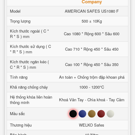
Company
Model
AMERICAN SAFES US1080 F
Trọng lượng
500 ± 10Kg
Kích thước ngoài ( C *
Cao 1080 * Rộng 600 * Sâu 600
R * S ) mm
Kích thước sử dụng ( C
Cao 710 * Rộng 450 * Sâu 450
* R * S ) mm
Kích thước ngăn kéo (
Cao 100 * Rộng 450 * Sâu 350
C * R * S ) mm
Tính năng
An toàn + Chống trộm đập khoan phá
Khả năng chống cháy
1000 - 1200°C
Hệ thống khóa liên hoàn
Khoá Vân Tay - Chìa khoá - Tay Cầm
thông minh
Đen
Xanh
Nâu
Đỏ
Trắng
Mầu sắc
Thương hiệu
WELKO Safes
Bảo hành
10 Năm