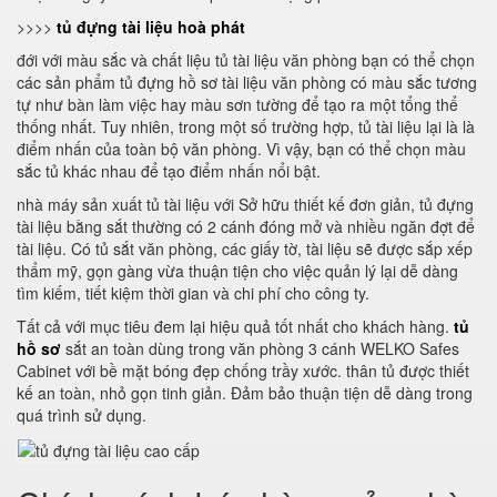
>>>>
tủ đựng tài liệu hoà phát
đới với màu sắc và chất liệu tủ tài liệu văn phòng bạn có thể chọn
các sản phẩm tủ đựng hồ sơ tài liệu văn phòng có màu sắc tương
tự như bàn làm việc hay màu sơn tường để tạo ra một tổng thể
thống nhất. Tuy nhiên, trong một số trường hợp, tủ tài liệu lại là là
điểm nhấn của toàn bộ văn phòng. Vì vậy, bạn có thể chọn màu
sắc tủ khác nhau để tạo điểm nhấn nổi bật.
nhà máy sản xuất tủ tài liệu với Sở hữu thiết kế đơn giản, tủ đựng
tài liệu bằng sắt thường có 2 cánh đóng mở và nhiều ngăn đợt để
tài liệu. Có tủ sắt văn phòng, các giấy tờ, tài liệu sẽ được sắp xếp
thẩm mỹ, gọn gàng vừa thuận tiện cho việc quản lý lại dễ dàng
tìm kiếm, tiết kiệm thời gian và chi phí cho công ty.
Tất cả với mục tiêu đem lại hiệu quả tốt nhất cho khách hàng.
tủ
hồ sơ
sắt an toàn dùng trong văn phòng 3 cánh WELKO Safes
Cabinet với bề mặt bóng đẹp chống trầy xước. thân tủ được thiết
kế an toàn, nhỏ gọn tinh giản. Đảm bảo thuận tiện dễ dàng trong
quá trình sử dụng.