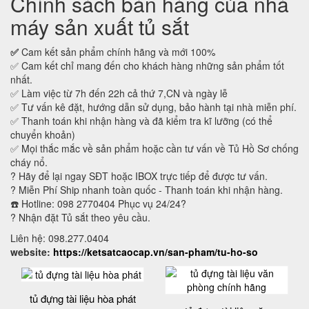
Chính sách bán hàng của nhà
máy sản xuất tủ sắt
✅
Cam kết sản phẩm chính hãng và mới 100%
✅ Cam kết chỉ mang đến cho khách hàng những sản phẩm tốt
nhất.
✅ Làm việc từ 7h đến 22h cả thứ 7,CN và ngày lễ
✅ Tư vấn kê đặt, hướng dẫn sử dụng, bảo hành tại nhà miễn phí.
✅ Thanh toán khi nhận hàng và đã kiểm tra kĩ lưỡng (có thể
chuyển khoản)
✅ Mọi thắc mắc về sản phẩm hoặc cần tư vấn về Tủ Hồ Sơ chống
cháy nổ.
? Hãy để lại ngay SĐT hoặc IBOX trực tiếp để được tư vấn.
? Miễn Phí Ship nhanh toàn quốc - Thanh toán khi nhận hàng.
☎️ Hotline: 098 2770404 Phục vụ 24/24?
? Nhận đặt Tủ sắt theo yêu cầu.
Liên hệ: 098.277.0404
website:
https://ketsatcaocap.vn/san-pham/tu-ho-so
tủ đựng tài liệu hòa phát