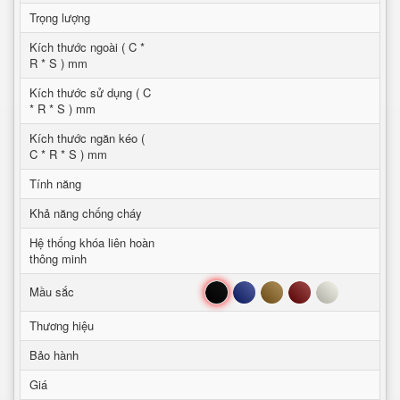
Trọng lượng
Kích thước ngoài ( C *
R * S ) mm
Kích thước sử dụng ( C
* R * S ) mm
Kích thước ngăn kéo (
C * R * S ) mm
Tính năng
Khả năng chống cháy
Hệ thống khóa liên hoàn
thông minh
Đen
Xanh
Nâu
Đỏ
Trắng
Mầu sắc
Thương hiệu
Bảo hành
Giá