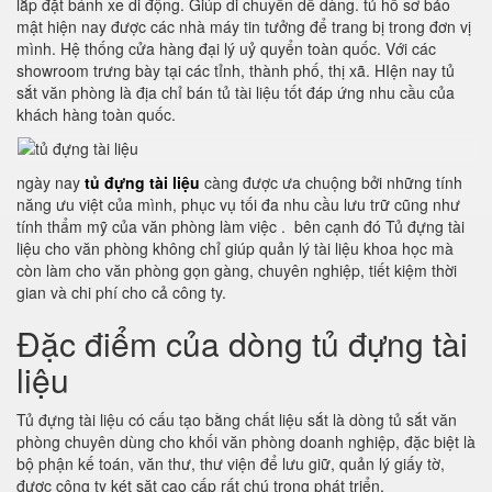
lắp đặt bánh xe di động. Giúp di chuyển dễ dàng. tủ hồ sơ bảo
mật hiện nay được các nhà máy tin tưởng để trang bị trong đơn vị
mình. Hệ thống cửa hàng đại lý uỷ quyển toàn quốc. Với các
showroom trưng bày tại các tỉnh, thành phố, thị xã. HIện nay tủ
sắt văn phòng là địa chỉ bán tủ tài liệu tốt đáp ứng nhu cầu của
khách hàng toàn quốc.
ngày nay
tủ đựng tài liệu
càng được ưa chuộng bởi những tính
năng ưu việt của mình, phục vụ tối đa nhu cầu lưu trữ cũng như
tính thẩm mỹ của văn phòng làm việc . bên cạnh đó Tủ đựng tài
liệu cho văn phòng không chỉ giúp quản lý tài liệu khoa học mà
còn làm cho văn phòng gọn gàng, chuyên nghiệp, tiết kiệm thời
gian và chi phí cho cả công ty.
Đặc điểm của dòng tủ đựng tài
liệu
Tủ đựng tài liệu có cấu tạo bằng chất liệu sắt là dòng tủ sắt văn
phòng chuyên dùng cho khối văn phòng doanh nghiệp, đặc biệt là
bộ phận kế toán, văn thư, thư viện để lưu giữ, quản lý giấy tờ,
được công ty két săt cao cấp rất chú trọng phát triển.