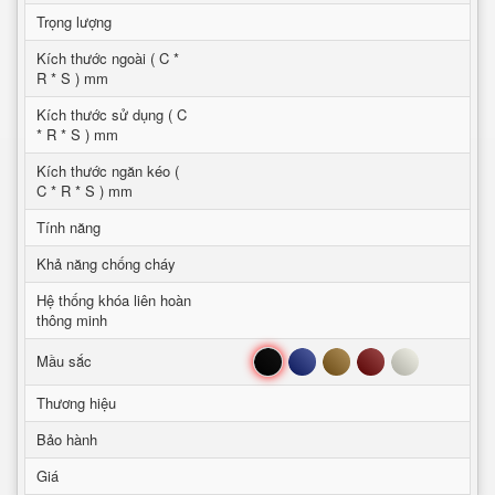
Trọng lượng
Kích thước ngoài ( C *
R * S ) mm
Kích thước sử dụng ( C
* R * S ) mm
Kích thước ngăn kéo (
C * R * S ) mm
Tính năng
Khả năng chống cháy
Hệ thống khóa liên hoàn
thông minh
Đen
Xanh
Nâu
Đỏ
Trắng
Mầu sắc
Thương hiệu
Bảo hành
Giá