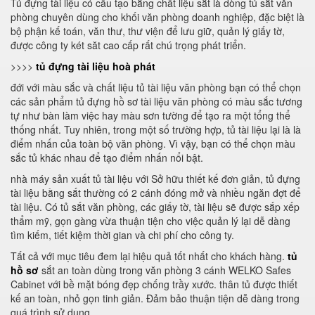
Tủ đựng tài liệu có cấu tạo bằng chất liệu sắt là dòng tủ sắt văn
phòng chuyên dùng cho khối văn phòng doanh nghiệp, đặc biệt là
bộ phận kế toán, văn thư, thư viện để lưu giữ, quản lý giấy tờ,
được công ty két săt cao cấp rất chú trọng phát triển.
>>>>
tủ đựng tài liệu hoà phát
đới với màu sắc và chất liệu tủ tài liệu văn phòng bạn có thể chọn
các sản phẩm tủ đựng hồ sơ tài liệu văn phòng có màu sắc tương
tự như bàn làm việc hay màu sơn tường để tạo ra một tổng thể
thống nhất. Tuy nhiên, trong một số trường hợp, tủ tài liệu lại là là
điểm nhấn của toàn bộ văn phòng. Vì vậy, bạn có thể chọn màu
sắc tủ khác nhau để tạo điểm nhấn nổi bật.
nhà máy sản xuất tủ tài liệu với Sở hữu thiết kế đơn giản, tủ đựng
tài liệu bằng sắt thường có 2 cánh đóng mở và nhiều ngăn đợt để
tài liệu. Có tủ sắt văn phòng, các giấy tờ, tài liệu sẽ được sắp xếp
thẩm mỹ, gọn gàng vừa thuận tiện cho việc quản lý lại dễ dàng
tìm kiếm, tiết kiệm thời gian và chi phí cho công ty.
Tất cả với mục tiêu đem lại hiệu quả tốt nhất cho khách hàng.
tủ
hồ sơ
sắt an toàn dùng trong văn phòng 3 cánh WELKO Safes
Cabinet với bề mặt bóng đẹp chống trầy xước. thân tủ được thiết
kế an toàn, nhỏ gọn tinh giản. Đảm bảo thuận tiện dễ dàng trong
quá trình sử dụng.