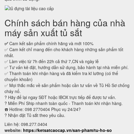
Chính sách bán hàng của nhà
máy sản xuất tủ sắt
✅
Cam kết sản phẩm chính hãng và mới 100%
✅ Cam kết chỉ mang đến cho khách hàng những sản phẩm tốt
nhất.
✅ Làm việc từ 7h đến 22h cả thứ 7,CN và ngày lễ
✅ Tư vấn kê đặt, hướng dẫn sử dụng, bảo hành tại nhà miễn phí.
✅ Thanh toán khi nhận hàng và đã kiểm tra kĩ lưỡng (có thể
chuyển khoản)
✅ Mọi thắc mắc về sản phẩm hoặc cần tư vấn về Tủ Hồ Sơ chống
cháy nổ.
? Hãy để lại ngay SĐT hoặc IBOX trực tiếp để được tư vấn.
? Miễn Phí Ship nhanh toàn quốc - Thanh toán khi nhận hàng.
☎️ Hotline: 098 2770404 Phục vụ 24/24?
? Nhận đặt Tủ sắt theo yêu cầu.
Liên hệ: 098.277.0404
website:
https://ketsatcaocap.vn/san-pham/tu-ho-so