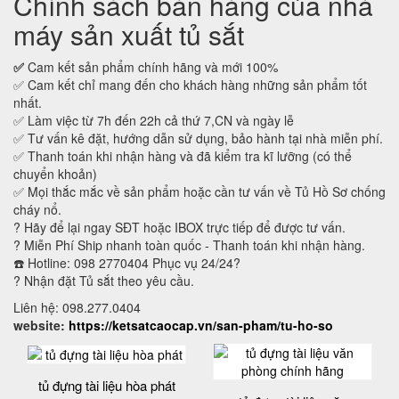
Chính sách bán hàng của nhà
máy sản xuất tủ sắt
✅
Cam kết sản phẩm chính hãng và mới 100%
✅ Cam kết chỉ mang đến cho khách hàng những sản phẩm tốt
nhất.
✅ Làm việc từ 7h đến 22h cả thứ 7,CN và ngày lễ
✅ Tư vấn kê đặt, hướng dẫn sử dụng, bảo hành tại nhà miễn phí.
✅ Thanh toán khi nhận hàng và đã kiểm tra kĩ lưỡng (có thể
chuyển khoản)
✅ Mọi thắc mắc về sản phẩm hoặc cần tư vấn về Tủ Hồ Sơ chống
cháy nổ.
? Hãy để lại ngay SĐT hoặc IBOX trực tiếp để được tư vấn.
? Miễn Phí Ship nhanh toàn quốc - Thanh toán khi nhận hàng.
☎️ Hotline: 098 2770404 Phục vụ 24/24?
? Nhận đặt Tủ sắt theo yêu cầu.
Liên hệ: 098.277.0404
website:
https://ketsatcaocap.vn/san-pham/tu-ho-so
tủ đựng tài liệu hòa phát