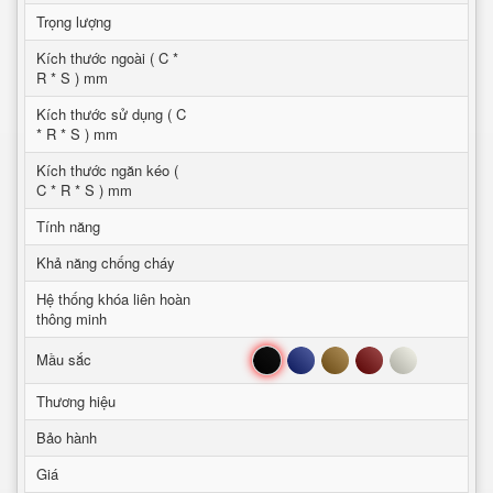
Trọng lượng
Kích thước ngoài ( C *
R * S ) mm
Kích thước sử dụng ( C
* R * S ) mm
Kích thước ngăn kéo (
C * R * S ) mm
Tính năng
Khả năng chống cháy
Hệ thống khóa liên hoàn
thông minh
Đen
Xanh
Nâu
Đỏ
Trắng
Mầu sắc
Thương hiệu
Bảo hành
Giá