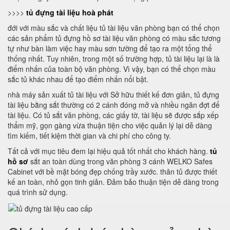
>>>>
tủ đựng tài liệu hoà phát
đới với màu sắc và chất liệu tủ tài liệu văn phòng bạn có thể chọn
các sản phẩm tủ đựng hồ sơ tài liệu văn phòng có màu sắc tương
tự như bàn làm việc hay màu sơn tường để tạo ra một tổng thể
thống nhất. Tuy nhiên, trong một số trường hợp, tủ tài liệu lại là là
điểm nhấn của toàn bộ văn phòng. Vì vậy, bạn có thể chọn màu
sắc tủ khác nhau để tạo điểm nhấn nổi bật.
nhà máy sản xuất tủ tài liệu với Sở hữu thiết kế đơn giản, tủ đựng
tài liệu bằng sắt thường có 2 cánh đóng mở và nhiều ngăn đợt để
tài liệu. Có tủ sắt văn phòng, các giấy tờ, tài liệu sẽ được sắp xếp
thẩm mỹ, gọn gàng vừa thuận tiện cho việc quản lý lại dễ dàng
tìm kiếm, tiết kiệm thời gian và chi phí cho công ty.
Tất cả với mục tiêu đem lại hiệu quả tốt nhất cho khách hàng.
tủ
hồ sơ
sắt an toàn dùng trong văn phòng 3 cánh WELKO Safes
Cabinet với bề mặt bóng đẹp chống trầy xước. thân tủ được thiết
kế an toàn, nhỏ gọn tinh giản. Đảm bảo thuận tiện dễ dàng trong
quá trình sử dụng.