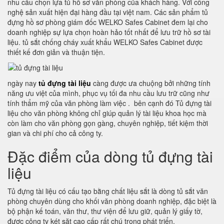
nhu cầu chọn lựa tủ hồ sơ văn phòng của khách hàng. Với công
nghệ sản xuất hiện đại hàng đầu tại việt nam. Các sản phẩm tủ
đựng hồ sơ phòng giám đốc WELKO Safes Cabinet đem lại cho
doanh nghiệp sự lựa chọn hoàn hảo tốt nhất để lưu trữ hồ sơ tài
liệu. tủ sắt chống cháy xuất khẩu WELKO Safes Cabinet được
thiết kế đơn giản và thuận tiện.
ngày nay
tủ đựng tài liệu
càng được ưa chuộng bởi những tính
năng ưu việt của mình, phục vụ tối đa nhu cầu lưu trữ cũng như
tính thẩm mỹ của văn phòng làm việc . bên cạnh đó Tủ đựng tài
liệu cho văn phòng không chỉ giúp quản lý tài liệu khoa học mà
còn làm cho văn phòng gọn gàng, chuyên nghiệp, tiết kiệm thời
gian và chi phí cho cả công ty.
Đặc điểm của dòng tủ đựng tài
liệu
Tủ đựng tài liệu có cấu tạo bằng chất liệu sắt là dòng tủ sắt văn
phòng chuyên dùng cho khối văn phòng doanh nghiệp, đặc biệt là
bộ phận kế toán, văn thư, thư viện để lưu giữ, quản lý giấy tờ,
được công ty két săt cao cấp rất chú trọng phát triển.