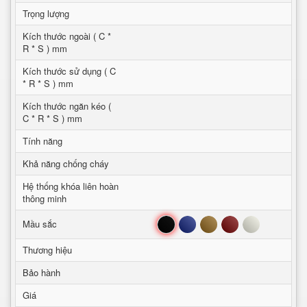
Trọng lượng
Kích thước ngoài ( C *
R * S ) mm
Kích thước sử dụng ( C
* R * S ) mm
Kích thước ngăn kéo (
C * R * S ) mm
Tính năng
Khả năng chống cháy
Hệ thống khóa liên hoàn
thông minh
Đen
Xanh
Nâu
Đỏ
Trắng
Mầu sắc
Thương hiệu
Bảo hành
Giá