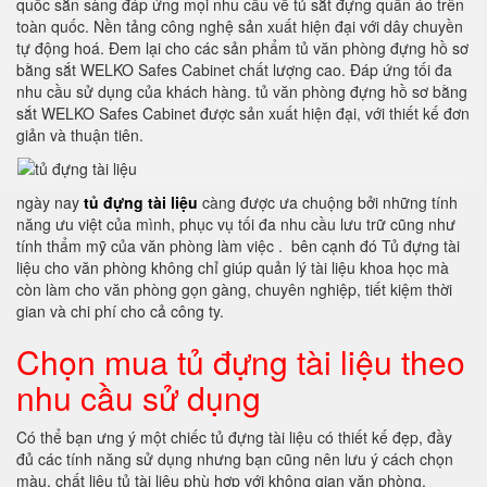
quốc sẵn sàng đáp ứng mọi nhu cầu về tủ sắt đựng quần áo trên
toàn quốc. Nền tảng công nghệ sản xuất hiện đại với dây chuyền
tự động hoá. Đem lại cho các sản phẩm tủ văn phòng đựng hồ sơ
bằng sắt WELKO Safes Cabinet chất lượng cao. Đáp ứng tối đa
nhu cầu sử dụng của khách hàng. tủ văn phòng đựng hồ sơ bằng
sắt WELKO Safes Cabinet được sản xuất hiện đại, với thiết kế đơn
giản và thuận tiên.
ngày nay
tủ đựng tài liệu
càng được ưa chuộng bởi những tính
năng ưu việt của mình, phục vụ tối đa nhu cầu lưu trữ cũng như
tính thẩm mỹ của văn phòng làm việc . bên cạnh đó Tủ đựng tài
liệu cho văn phòng không chỉ giúp quản lý tài liệu khoa học mà
còn làm cho văn phòng gọn gàng, chuyên nghiệp, tiết kiệm thời
gian và chi phí cho cả công ty.
Chọn mua tủ đựng tài liệu theo
nhu cầu sử dụng
Có thể bạn ưng ý một chiếc tủ đựng tài liệu có thiết kế đẹp, đầy
đủ các tính năng sử dụng nhưng bạn cũng nên lưu ý cách chọn
màu, chất liệu tủ tài liệu phù hợp với không gian văn phòng.