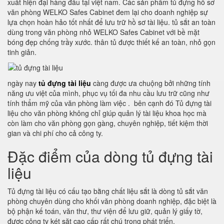
xuất hiện đại hàng đầu tại việt nam. Các sản phẩm tủ đựng hồ sơ
văn phòng WELKO Safes Cabinet đem lại cho doanh nghiệp sự
lựa chọn hoàn hảo tốt nhất để lưu trữ hồ sơ tài liệu. tủ sắt an toàn
dùng trong văn phòng nhỏ WELKO Safes Cabinet với bề mặt
bóng đẹp chống trầy xước. thân tủ được thiết kế an toàn, nhỏ gọn
tinh giản.
ngày nay
tủ đựng tài liệu
càng được ưa chuộng bởi những tính
năng ưu việt của mình, phục vụ tối đa nhu cầu lưu trữ cũng như
tính thẩm mỹ của văn phòng làm việc . bên cạnh đó Tủ đựng tài
liệu cho văn phòng không chỉ giúp quản lý tài liệu khoa học mà
còn làm cho văn phòng gọn gàng, chuyên nghiệp, tiết kiệm thời
gian và chi phí cho cả công ty.
Đặc điểm của dòng tủ đựng tài
liệu
Tủ đựng tài liệu có cấu tạo bằng chất liệu sắt là dòng tủ sắt văn
phòng chuyên dùng cho khối văn phòng doanh nghiệp, đặc biệt là
bộ phận kế toán, văn thư, thư viện để lưu giữ, quản lý giấy tờ,
được công ty két săt cao cấp rất chú trọng phát triển.