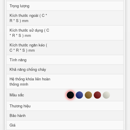
Trọng lượng
Kích thước ngoài ( C *
R * S ) mm
Kích thước sử dụng ( C
* R * S ) mm
Kích thước ngăn kéo (
C * R * S ) mm
Tính năng
Khả năng chống cháy
Hệ thống khóa liên hoàn
thông minh
Đen
Xanh
Nâu
Đỏ
Trắng
Mầu sắc
Thương hiệu
Bảo hành
Giá