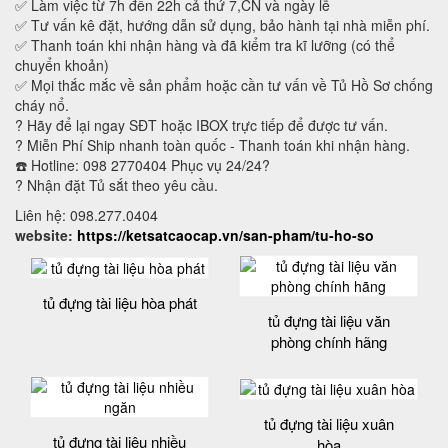
✅ Làm việc từ 7h đến 22h cả thứ 7,CN và ngày lễ
✅ Tư vấn kê đặt, hướng dẫn sử dụng, bảo hành tại nhà miễn phí.
✅ Thanh toán khi nhận hàng và đã kiểm tra kĩ lưỡng (có thể
chuyển khoản)
✅ Mọi thắc mắc về sản phẩm hoặc cần tư vấn về Tủ Hồ Sơ chống
cháy nổ.
? Hãy để lại ngay SĐT hoặc IBOX trực tiếp để được tư vấn.
? Miễn Phí Ship nhanh toàn quốc - Thanh toán khi nhận hàng.
☎️ Hotline: 098 2770404 Phục vụ 24/24?
? Nhận đặt Tủ sắt theo yêu cầu.
Liên hệ: 098.277.0404
website:
https://ketsatcaocap.vn/san-pham/tu-ho-so
tủ đựng tài liệu hòa phát
tủ đựng tài liệu văn
phòng chính hãng
tủ đựng tài liệu xuân
tủ đựng tài liệu nhiều
hòa