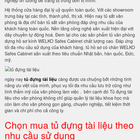
nghiệp tin tưởng để trang bị trong đơn vị mình.
Hệ thống cửa hàng đại lý uỷ quyển toàn quốc. Với các showroom
trưng bày tại các tỉnh, thành phố, thị xã. HIện nay tủ sắt văn
phòng là địa chỉ bán tủ sắt văn phòng đáp ứng nhu cầu của
khách hàng toàn quốc. Nền tảng công nghệ sản xuất hiện đại với
dây chuyền tự động hoá. Đem lại cho các sản phẩm tủ văn phòng
đựng hồ sơ kính WELKO Safes Cabinet chất lượng cao. Đáp ứng
tối đa nhu cầu sử dụng của khách hàng. tủ hồ sơ có chân WELKO
Safes Cabinet sản xuất theo tiêu chuẩn Nhật bản, hàn quốc, Đức,
mỹ.
ngày nay
tủ đựng tài liệu
càng được ưa chuộng bởi những tính
năng ưu việt của mình, phục vụ tối đa nhu cầu lưu trữ cũng như
tính thẩm mỹ của văn phòng làm việc . bên cạnh đó Tủ đựng tài
liệu cho văn phòng không chỉ giúp quản lý tài liệu khoa học mà
còn làm cho văn phòng gọn gàng, chuyên nghiệp, tiết kiệm thời
gian và chi phí cho cả công ty.
Chọn mua tủ đựng tài liệu theo
nhu cầu sử dụng