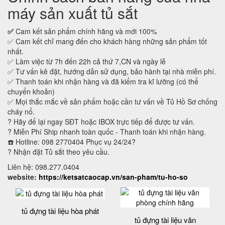
máy sản xuất tủ sắt
✅
Cam kết sản phẩm chính hãng và mới 100%
✅ Cam kết chỉ mang đến cho khách hàng những sản phẩm tốt
nhất.
✅ Làm việc từ 7h đến 22h cả thứ 7,CN và ngày lễ
✅ Tư vấn kê đặt, hướng dẫn sử dụng, bảo hành tại nhà miễn phí.
✅ Thanh toán khi nhận hàng và đã kiểm tra kĩ lưỡng (có thể
chuyển khoản)
✅ Mọi thắc mắc về sản phẩm hoặc cần tư vấn về Tủ Hồ Sơ chống
cháy nổ.
? Hãy để lại ngay SĐT hoặc IBOX trực tiếp để được tư vấn.
? Miễn Phí Ship nhanh toàn quốc - Thanh toán khi nhận hàng.
☎️ Hotline: 098 2770404 Phục vụ 24/24?
? Nhận đặt Tủ sắt theo yêu cầu.
Liên hệ: 098.277.0404
website:
https://ketsatcaocap.vn/san-pham/tu-ho-so
tủ đựng tài liệu hòa phát
tủ đựng tài liệu văn