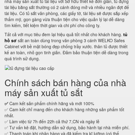
nhà máy sản xuất tủ tài liệu với Sở hữu thiết kế đơn giản, tủ đựng
tài liệu bằng sắt thường có 2 cánh đóng mở và nhiều ngăn đợt để
tài liệu. Có tủ sắt văn phòng, các giấy tờ, tài liệu sẽ được sắp xếp
thẩm mỹ, gọn gàng vừa thuận tiện cho việc quản lý lại dễ dàng
tìm kiếm, tiết kiệm thời gian và chi phí cho công ty.
Tất cả với mục tiêu đem lại hiệu quả tốt nhất cho khách hàng.
tủ
hồ sơ
sắt an toàn dùng trong văn phòng 3 cánh WELKO Safes
Cabinet với bề mặt bóng đẹp chống trầy xước. thân tủ được thiết
kế an toàn, nhỏ gọn tinh giản. Đảm bảo thuận tiện dễ dàng trong
quá trình sử dụng.
Chính sách bán hàng của nhà
máy sản xuất tủ sắt
✅
Cam kết sản phẩm chính hãng và mới 100%
✅ Cam kết chỉ mang đến cho khách hàng những sản phẩm tốt
nhất.
✅ Làm việc từ 7h đến 22h cả thứ 7,CN và ngày lễ
✅ Tư vấn kê đặt, hướng dẫn sử dụng, bảo hành tại nhà miễn phí.
✅ Thanh toán khi nhận hàng và đã kiểm tra kĩ lưỡng (có thể