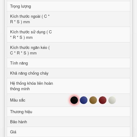
Trọng lượng
Kích thước ngoài ( C *
R * S ) mm
Kích thước sử dụng ( C
* R * S ) mm
Kích thước ngăn kéo (
C * R * S ) mm
Tính năng
Khả năng chống cháy
Hệ thống khóa liên hoàn
thông minh
Đen
Xanh
Nâu
Đỏ
Trắng
Mầu sắc
Thương hiệu
Bảo hành
Giá