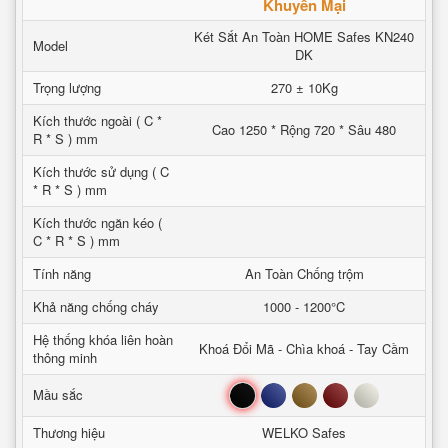
Khuyến Mại
Két Sắt An Toàn HOME Safes KN240
Model
DK
Trọng lượng
270 ± 10Kg
Kích thước ngoài ( C *
Cao 1250 * Rộng 720 * Sâu 480
R * S ) mm
Kích thước sử dụng ( C
* R * S ) mm
Kích thước ngăn kéo (
C * R * S ) mm
Tính năng
An Toàn Chống trộm
Khả năng chống cháy
1000 - 1200°C
Hệ thống khóa liên hoàn
Khoá Đổi Mã - Chìa khoá - Tay Cầm
thông minh
Đen
Xanh
Nâu
Đỏ
Trắng
Mầu sắc
Thương hiệu
WELKO Safes