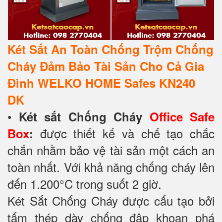
Két Sắt An Toàn Chống Trộm Chống
Cháy Đảm Bảo Tài Sản Cho Cả Gia
Đình WELKO HOME Safes KN240
DK
•
Két sắt Chống Cháy
Office Safe
được thiết kế và chế tạo chắc
Box
:
chắn nhằm bảo vệ tài sản một cách an
toàn nhất. Với khả năng chống cháy lên
đến 1.200°C trong suốt 2 giờ.
Két Sắt Chống Cháy được cấu tạo bởi
tấm thép dày chống đập khoan phá