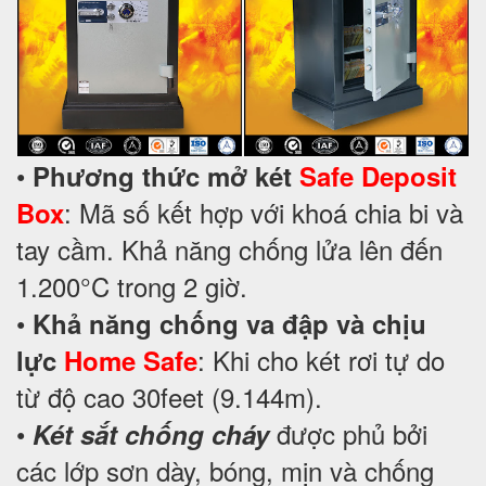
•
Phương thức mở két
Safe Deposit
: Mã số kết hợp với khoá chia bi và
Box
tay cầm. Khả năng chống lửa lên đến
1.200°C trong 2 giờ.
•
Khả năng chống va đập và chịu
: Khi cho két rơi tự do
lực
Home Safe
từ độ cao 30feet (9.144m).
•
được phủ bởi
Két sắt chống cháy
các lớp sơn dày, bóng, mịn và chống