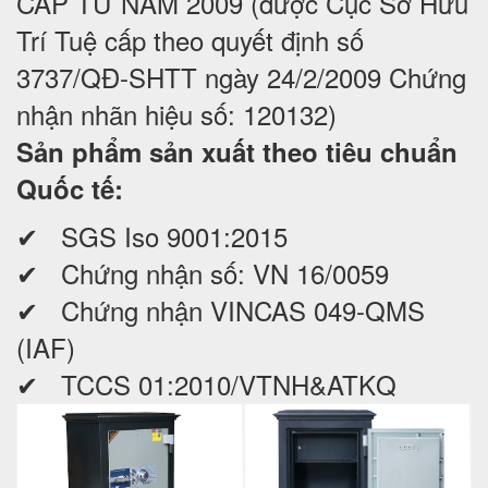
CẤP TỪ NĂM 2009 (được Cục Sở Hữu
Trí Tuệ cấp theo quyết định số
3737/QĐ-SHTT ngày 24/2/2009 Chứng
nhận nhãn hiệu số: 120132)
Sản phẩm sản xuất theo tiêu chuẩn
Quốc tế:
✔ SGS Iso 9001:2015
✔ Chứng nhận số: VN 16/0059
✔ Chứng nhận VINCAS 049-QMS
(IAF)
✔ TCCS 01:2010/VTNH&ATKQ