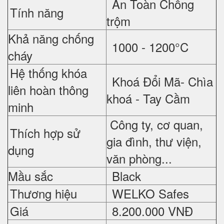
An Toàn Chống
Tính năng
trộm
Khả năng chống
1000 - 1200°C
cháy
Hệ thống khóa
Khoá Đổi Mã- Chìa
liên hoàn thông
khoá - Tay Cầm
minh
Công ty, cơ quan,
Thích hợp sử
gia đình, thư viện,
dụng
văn phòng...
Mầu sắc
Black
Thương hiệu
WELKO Safes
Giá
8.2
00.000 VNĐ