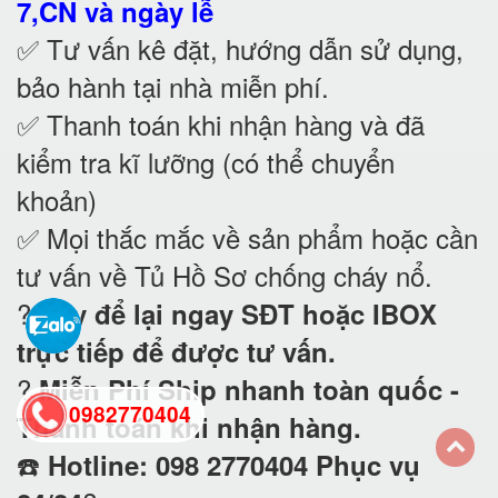
7,CN và ngày lễ
✅ Tư vấn kê đặt, hướng dẫn sử dụng,
bảo hành tại nhà
miễn phí.
✅ Thanh toán khi nhận hàng và đã
kiểm tra kĩ lưỡng (có thể chuyển
khoản)
✅ Mọi thắc mắc về sản phẩm hoặc cần
tư vấn về Tủ Hồ Sơ chống cháy nổ
.
?
Hãy để lại ngay SĐT hoặc IBOX
trực tiếp để được tư vấn.
?
Miễn Phí Ship nhanh toàn quốc -
0982770404
Thanh toán khi nhận hàng.
☎️
Hotline: 098 2770404 Phục vụ
back