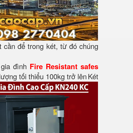
t cần để trong két, từ đó chúng
t gia đình
Fire Resistant safes
ượng tối thiểu 100kg trở lên
Két