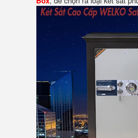
, để chọn ra loại két sắt p
Box