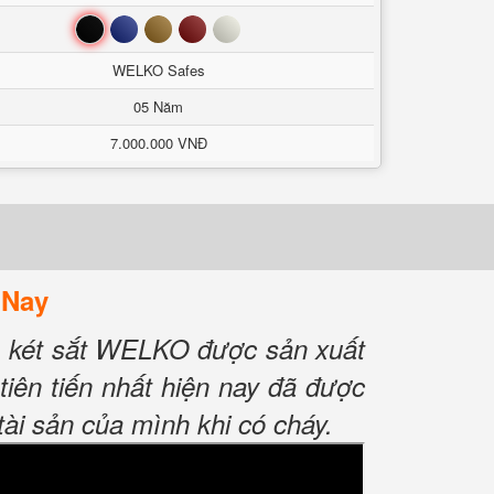
Đen
Xanh
Nâu
Đỏ
Trắng
WELKO Safes
05 Năm
7.000.000 VNĐ
 Nay
, két sắt WELKO được sản xuất
iên tiến nhất hiện nay đã được
tài sản của mình khi có cháy.