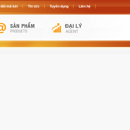
đổi mã két
Tin tức
Tuyển dụng
Liên hệ