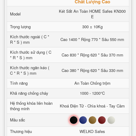
Chất Lượng Cao
Két Sắt An Toàn HOME Safes KN300
Model
E
Trọng lượng
300 ± 10Kg
Kích thước ngoài ( C *
Cao 1400 * Rộng 770 * Sâu 550 mm
R * S ) mm
Kích thước sử dụng ( C
Cao 830 * Rộng 620 * Sâu 370 mm
* R * S ) mm
Kích thước ngăn kéo (
Cao 380 * Rộng 620 * Sâu 330 mm
C * R * S ) mm
Tính năng
An Toàn Chống trộm
Khả năng chống cháy
1000 - 1200°C
Hệ thống khóa liên hoàn
Khoá Điện Tử - Chìa khoá - Tay Cầm
thông minh
Đen
Xanh
Nâu
Đỏ
Trắng
Mầu sắc
Thương hiệu
WELKO Safes