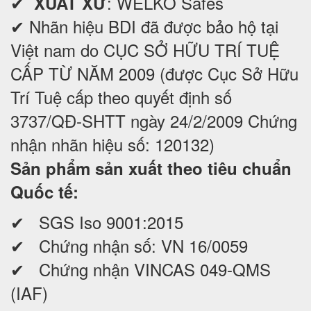
✔
: WELKO Safes
XUẤT XỨ
✔ Nhãn hiệu BDI đã được bảo hộ tại
Việt nam do CỤC SỞ HỮU TRÍ TUỆ
CẤP TỪ NĂM 2009 (được Cục Sở Hữu
Trí Tuệ cấp theo quyết định số
3737/QĐ-SHTT ngày 24/2/2009 Chứng
nhận nhãn hiệu số: 120132)
Sản phẩm sản xuất theo tiêu chuẩn
Quốc tế:
✔ SGS Iso 9001:2015
✔ Chứng nhận số: VN 16/0059
✔ Chứng nhận VINCAS 049-QMS
(IAF)