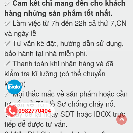
✅
Cam kết
chỉ mang đến cho khách
hàng những sản phẩm tốt nhất.
✅ Làm việc từ 7h đến 22h cả thứ 7,CN
và ngày lễ
✅ Tư vấn kê đặt, hướng dẫn sử dụng,
bảo hành tại nhà
miễn phí.
✅ Thanh toán khi nhận hàng và đã
kiểm tra kĩ lưỡng (có thể chuyển
khoản)
✅ Mọi thắc mắc về sản phẩm hoặc cần
tư vấn về Tủ Hồ Sơ chống cháy nổ
.
0982770404
? Hãy để lại ngay SĐT hoặc IBOX trực
tiếp để được tư vấn.
back