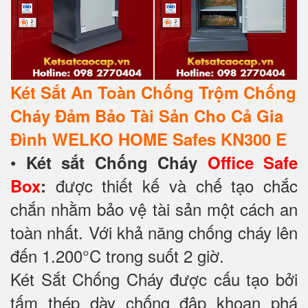
Két Sắt An Toàn Chống Trộm Chống
Cháy Đảm Bảo Tài Sản Cho Cả Gia
Đình WELKO HOME Safes KN300 E
•
Két sắt Chống Cháy
Office Safe
được thiết kế và chế tạo chắc
Box
:
chắn nhằm bảo vệ tài sản một cách an
toàn nhất. Với khả năng chống cháy lên
đến 1.200°C trong suốt 2 giờ.
Két Sắt Chống Cháy được cấu tạo bởi
tấm thép dày chống đập khoan phá