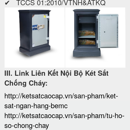
✔ TCCS 01:2010/VTNH&ATKQ
III. Link Liên Kết Nội Bộ Két Sắt
Chống Cháy:
http://ketsatcaocap.vn/san-pham/ket-
sat-ngan-hang-bemc
http://ketsatcaocap.vn/san-pham/tu-ho-
so-chong-chay