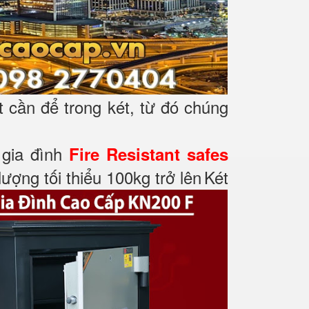
t cần để trong két, từ đó chúng
t gia đình
Fire Resistant safes
ượng tối thiểu 100kg trở lên
Két