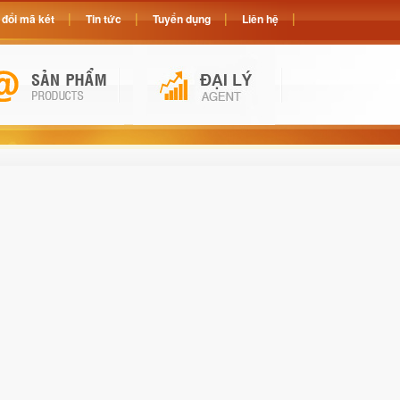
đổi mã két
Tin tức
Tuyển dụng
Liên hệ