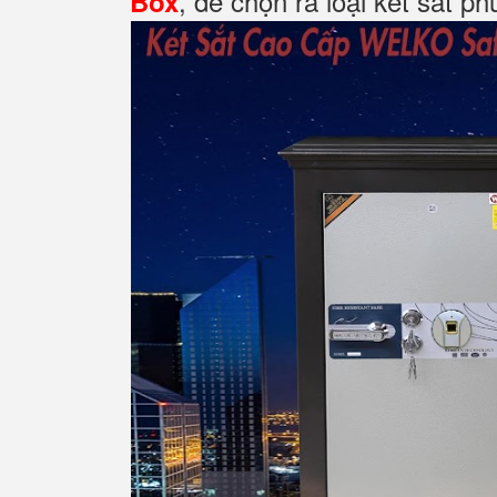
, để chọn ra loại két sắt p
Box