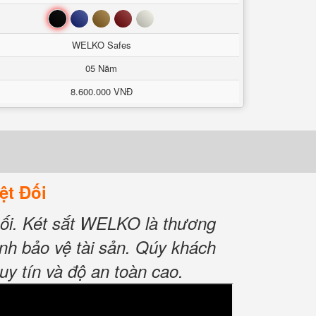
Đen
Xanh
Nâu
Đỏ
Trắng
WELKO Safes
05 Năm
8.600.000 VNĐ
ệt Đối
ối. Két sắt WELKO là thương
minh bảo vệ tài sản. Qúy khách
uy tín và độ an toàn cao.