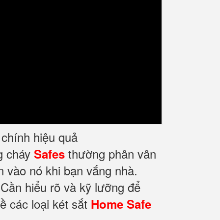
i chính hiệu quả
ng cháy
thường phân vân
Safes
n vào nó khi bạn vắng nhà.
 Cần hiểu rõ và kỹ lưỡng để
ề các loại két sắt
Home Safe