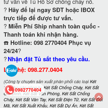
tư vấn về Tủ Hồ Sơ chống cháy nổ
.
?
Hãy để lại ngay SĐT hoặc IBOX
trực tiếp để được tư vấn.
?
Miễn Phí Ship nhanh toàn quốc -
Thanh toán khi nhận hàng.
☎️
Hotline: 098 2770404 Phục vụ
?
24/24
?
Nhận đặt Tủ sắt theo yêu cầu.
Liên hệ: 098.277.0404
(Công ty chuyên sản xuất phân phối các loại
Két
Sắt
cho các công ty,
Két Sắt Chống Cháy
,
Két Sắt
0982770404
Gia Đình
,
Két Sắt Văn Phòng
,
Két Sắt Chống
Cháy
,
Két Sắt Vân Tay
,
Két Sắt Điện Tử
,
Két Sắt Đổi
back
Mã
,
Két Sắt Xuất Khẩu
,
Két Sắt Dự Án
,
Két Sắt