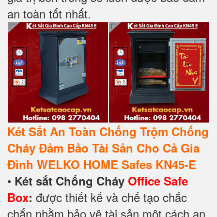
an toàn tốt nhất.
Két Sắt An Toàn Chống Trộm Chống
Cháy Đảm Bảo Tài Sản Cho Cả Gia
Đình WELKO HOME Safes KN45-E
•
Két sắt Chống Cháy
Office Safe
được thiết kế và chế tạo chắc
Box
:
chắn nhằm bảo vệ tài sản một cách an