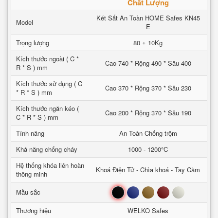
Chất Lượng
Két Sắt An Toàn HOME Safes KN45
Model
E
Trọng lượng
80 ± 10Kg
Kích thước ngoài ( C *
Cao 740 * Rộng 490 * Sâu 400
R * S ) mm
Kích thước sử dụng ( C
Cao 370 * Rộng 370 * Sâu 230
* R * S ) mm
Kích thước ngăn kéo (
Cao 200 * Rộng 370 * Sâu 190
C * R * S ) mm
Tính năng
An Toàn Chống trộm
Khả năng chống cháy
1000 - 1200°C
Hệ thống khóa liên hoàn
Khoá Điện Tử - Chìa khoá - Tay Cầm
thông minh
Đen
Xanh
Nâu
Đỏ
Trắng
Mầu sắc
Thương hiệu
WELKO Safes