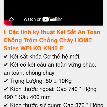
I
. Đặc tính kỹ thuật Két Sắt An Toàn
Chống Trộm Chống Cháy HOME
Safes WELKO KN45 E
✔ Két sắt khóa Cơ thế hệ mới.
✔ Két có kết cấu an toàn vững chắc,
an toàn, chống cháy
✔ Trọng Lượng: 80 ± 10Kg
✔ Kích thước ngoài: Cao 740 * Rộng
490 * Sâu 400 mm
✔
Kích thước sử dụng: Cao 370 * Rộng