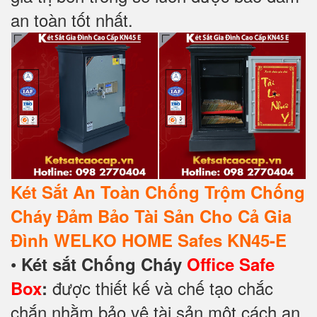
an toàn tốt nhất.
Két Sắt An Toàn Chống Trộm Chống
Cháy Đảm Bảo Tài Sản Cho Cả Gia
Đình WELKO HOME Safes KN45-E
•
Két sắt Chống Cháy
Office Safe
được thiết kế và chế tạo chắc
Box
:
chắn nhằm bảo vệ tài sản một cách an