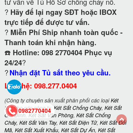
tư vấn về Tủ Hồ Sơ chống cháy nổ
.
?
Hãy để lại ngay SĐT hoặc IBOX
trực tiếp để được tư vấn.
?
Miễn Phí Ship nhanh toàn quốc -
Thanh toán khi nhận hàng.
☎️
Hotline: 098 2770404 Phục vụ
?
24/24
?
Nhận đặt Tủ sắt theo yêu cầu.
Liên hệ: 098.277.0404
(Công ty chuyên sản xuất phân phối các loại
Két
Sắt
cho các công ty,
Két Sắt Chống Cháy
,
Két Sắt
0982770404
Gia Đình
,
Két Sắt Văn Phòng
,
Két Sắt Chống
Cháy
,
Két Sắt Vân Tay
,
Két Sắt Điện Tử
,
Két Sắt Đổi
back
Mã
,
Két Sắt Xuất Khẩu
,
Két Sắt Dự Án
,
Két Sắt