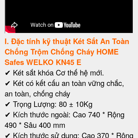
I
. Đặc tính kỹ thuật Két Sắt An Toàn
Chống Trộm Chống Cháy HOME
Safes WELKO KN45 E
✔ Két sắt khóa Cơ thế hệ mới.
✔ Két có kết cấu an toàn vững chắc,
an toàn, chống cháy
✔ Trọng Lượng: 80 ± 10Kg
✔ Kích thước ngoài: Cao 740 * Rộng
490 * Sâu 400 mm
✔
Kích thước sử dụng: Cao 370 * Rộng