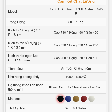
Cam Kết Chất Lượng
Két Sắt An Toàn HOME Safes KN45
Model
E
Trọng lượng
80 ± 10Kg
Kích thước ngoài ( C *
Cao 740 * Rộng 490 * Sâu 400
R * S ) mm
Kích thước sử dụng ( C
Cao 370 * Rộng 370 * Sâu 230
* R * S ) mm
Kích thước ngăn kéo (
Cao 200 * Rộng 370 * Sâu 190
C * R * S ) mm
Tính năng
An Toàn Chống trộm
Khả năng chống cháy
1000 - 1200°C
Hệ thống khóa liên hoàn
Khoá Điện Tử - Chìa khoá - Tay Cầm
thông minh
Đen
Xanh
Nâu
Đỏ
Trắng
Mầu sắc
Thương hiệu
WELKO Safes