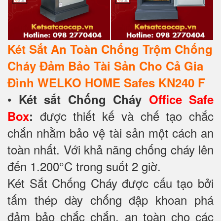
Két Sắt An Toàn Chống Trộm Chống
Cháy Đảm Bảo Tài Sản Cho Cả Gia
Đình WELKO HOME Safes KN240 F
•
Két sắt Chống Cháy
Office Safe
được thiết kế và chế tạo chắc
Box
:
chắn nhằm bảo vệ tài sản một cách an
toàn nhất. Với khả năng chống cháy lên
đến 1.200°C trong suốt 2 giờ.
Két Sắt Chống Cháy được cấu tạo bởi
tấm thép dày chống đập khoan phá
đảm bảo chắc chắn, an toàn cho các