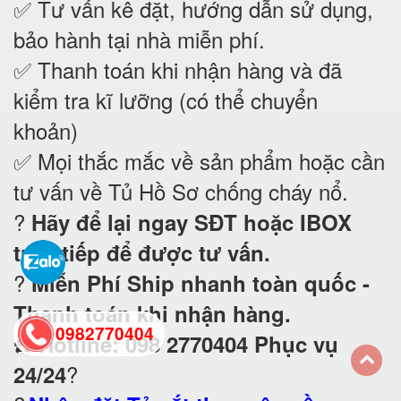
✅ Tư vấn kê đặt, hướng dẫn sử dụng,
bảo hành tại nhà
miễn phí.
✅ Thanh toán khi nhận hàng và đã
kiểm tra kĩ lưỡng (có thể chuyển
khoản)
✅ Mọi thắc mắc về sản phẩm hoặc cần
tư vấn về Tủ Hồ Sơ chống cháy nổ
.
?
Hãy để lại ngay SĐT hoặc IBOX
trực tiếp để được tư vấn.
?
Miễn Phí Ship nhanh toàn quốc -
Thanh toán khi nhận hàng.
0982770404
☎️
Hotline: 098 2770404 Phục vụ
?
24/24
back