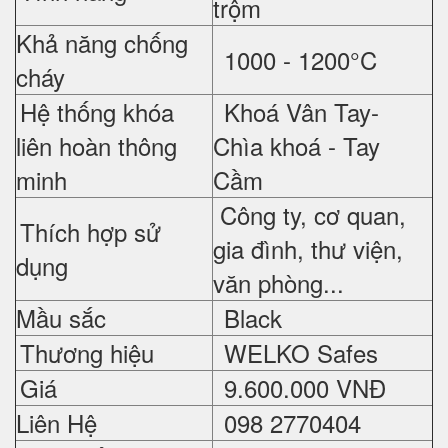
trộm
Khả năng chống
1000 - 1200°C
cháy
Hệ thống khóa
Khoá Vân Tay-
liên hoàn thông
Chìa khoá - Tay
minh
Cầm
Công ty, cơ quan,
Thích hợp sử
gia đình, thư viện,
dụng
văn phòng...
Mầu sắc
Black
Thương hiệu
WELKO Safes
Giá
9.6
00.000 VNĐ
Liên Hệ
098 2770404