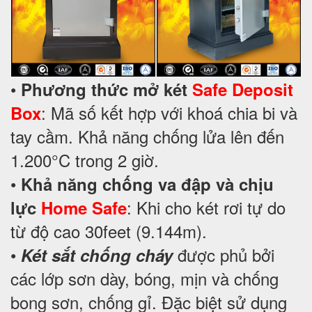
•
Phương thức mở két
Safe Deposit
: Mã số kết hợp với khoá chia bi và
Box
tay cầm. Khả năng chống lửa lên đến
1.200°C trong 2 giờ.
•
Khả năng chống va đập và chịu
: Khi cho két rơi tự do
lực
Home Safe
từ độ cao 30feet (9.144m).
•
được phủ bởi
Két sắt chống cháy
các lớp sơn dày, bóng, mịn và chống
bong sơn, chống gỉ. Đặc biệt sử dụng