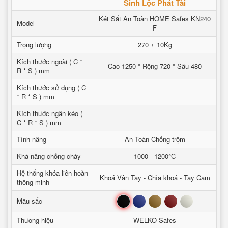
Sinh Lộc Phát Tài
Két Sắt An Toàn HOME Safes KN240
Model
F
Trọng lượng
270 ± 10Kg
Kích thước ngoài ( C *
Cao 1250 * Rộng 720 * Sâu 480
R * S ) mm
Kích thước sử dụng ( C
* R * S ) mm
Kích thước ngăn kéo (
C * R * S ) mm
Tính năng
An Toàn Chống trộm
Khả năng chống cháy
1000 - 1200°C
Hệ thống khóa liên hoàn
Khoá Vân Tay - Chìa khoá - Tay Cầm
thông minh
Đen
Xanh
Nâu
Đỏ
Trắng
Mầu sắc
Thương hiệu
WELKO Safes