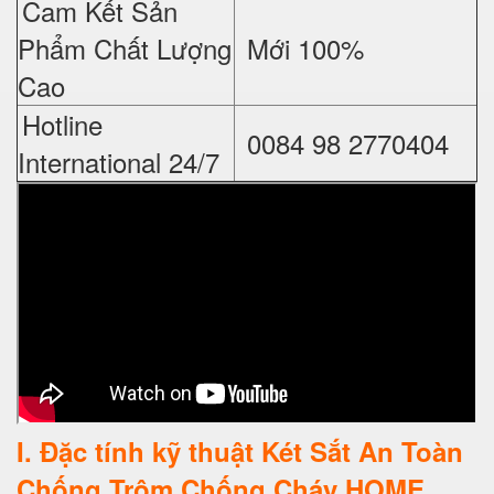
Cam Kết Sản
Phẩm Chất Lượng
Mới 100%
Cao
Hotline
0084 98 2770404
International 24/7
I
. Đặc tính kỹ thuật Két Sắt An Toàn
Chống Trộm Chống Cháy HOME