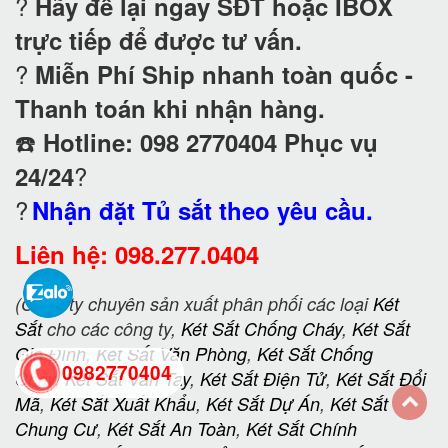
?
Hãy để lại ngay SĐT hoặc IBOX
trực tiếp để được tư vấn.
?
Miễn Phí Ship nhanh toàn quốc -
Thanh toán khi nhận hàng.
☎️
Hotline: 098 2770404 Phục vụ
?
24/24
?
Nhận đặt Tủ sắt theo yêu cầu.
Liên hệ: 098.277.0404
(Công ty chuyên sản xuất phân phối các loại
Két
Sắt
cho các công ty,
Két Sắt Chống Cháy
,
Két Sắt
Gia Đình
,
Két Sắt Văn Phòng
,
Két Sắt Chống
0982770404
Cháy
,
Két Sắt Vân Tay
,
Két Sắt Điện Tử
,
Két Sắt Đổi
Mã
,
Két Sắt Xuất Khẩu
,
Két Sắt Dự Án
,
Két Sắt
Chung Cư
,
Két Sắt An Toàn
,
Két Sắt Chính
back