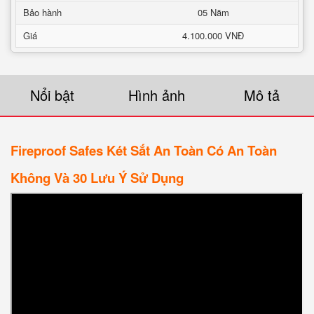
Bảo hành
05 Năm
Giá
4.100.000 VNĐ
Nổi bật
Hình ảnh
Mô tả
Fireproof Safes Két Sắt An Toàn Có An Toàn
Không Và 30 Lưu Ý Sử Dụng