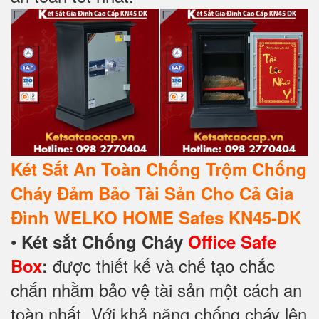
Két Sắt An Toàn Chống Trộm Chống
Cháy Đảm Bảo Tài Sản Cho Cả Gia
Đình WELKO HOME Safes KN45-DK
•
Két sắt Chống Cháy
Office Safe
được thiết kế và chế tạo chắc
Box
:
chắn nhằm bảo vệ tài sản một cách an
toàn nhất. Với khả năng chống cháy lên