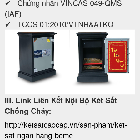
✔ Chứng nhận VINCAS 049-QMS
(IAF)
✔ TCCS 01:2010/VTNH&ATKQ
III. Link Liên Kết Nội Bộ Két Sắt
Chống Cháy:
http://ketsatcaocap.vn/san-pham/ket-
sat-ngan-hang-bemc