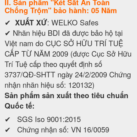
II. Sản phẩm "Két Sắt An Toàn
Chống Trộm" bảo hành: 05 Năm
✔
: WELKO Safes
XUẤT XỨ
✔ Nhãn hiệu BDI đã được bảo hộ tại
Việt nam do CỤC SỞ HỮU TRÍ TUỆ
CẤP TỪ NĂM 2009 (được Cục Sở Hữu
Trí Tuệ cấp theo quyết định số
3737/QĐ-SHTT ngày 24/2/2009 Chứng
nhận nhãn hiệu số: 120132)
Sản phẩm sản xuất theo tiêu chuẩn
Quốc tế:
✔ SGS Iso 9001:2015
✔ Chứng nhận số: VN 16/0059