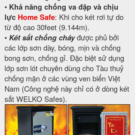
•
Khả năng chống va đập và chịu
: Khi cho két rơi tự do
lực
Home Safe
từ độ cao 30feet (9.144m).
•
được phủ bởi
Két sắt chống cháy
các lớp sơn dày, bóng, mịn và chống
bong sơn, chống gỉ. Đặc biệt sử dụng
lớp sơn lót chuyên dùng cho Tàu thuỷ
chống mặn ở các vùng ven biển Việt
Nam (Công nghệ này chỉ có ở dòng két
sắt WELKO Safes).