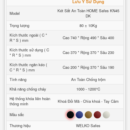
Lưu Ý Sử Dụng
Két Sắt An Toàn HOME Safes KN45
Model
DK
Trọng lượng
80 ± 10Kg
Kích thước ngoài ( C *
Cao 740 * Rộng 490 * Sâu 400
R * S ) mm
Kích thước sử dụng ( C
Cao 370 * Rộng 370 * Sâu 230
* R * S ) mm
Kích thước ngăn kéo (
Cao 200 * Rộng 370 * Sâu 190
C * R * S ) mm
Tính năng
An Toàn Chống trộm
Khả năng chống cháy
1000 - 1200°C
Hệ thống khóa liên hoàn
Khoá Đổi Mã - Chìa khoá - Tay Cầm
thông minh
Đen
Xanh
Nâu
Đỏ
Trắng
Mầu sắc
Thương hiệu
WELKO Safes