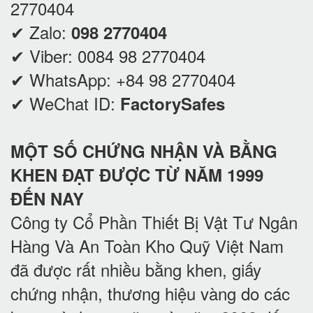
2770404
✔ Zalo:
098 2770404
✔ Viber:
0084 98 2770404
✔ WhatsApp:
+84 98 2770404
✔ WeChat ID:
FactorySafes
MỘT SỐ CHỨNG NHẬN VÀ BẰNG
KHEN ĐẠT ĐƯỢC TỪ NĂM 1999
ĐẾN NAY
Công ty Cổ Phần Thiết Bị Vật Tư Ngân
Hàng Và An Toàn Kho Quỹ Việt Nam
đã được rất nhiều bằng khen, giấy
chứng nhận, thương hiệu vàng do các