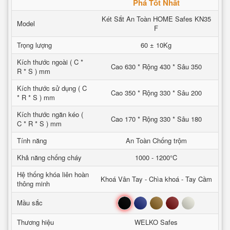
Phá Tốt Nhất
Két Sắt An Toàn HOME Safes KN35
Model
F
Trọng lượng
60 ± 10Kg
Kích thước ngoài ( C *
Cao 630 * Rộng 430 * Sâu 350
R * S ) mm
Kích thước sử dụng ( C
Cao 350 * Rộng 330 * Sâu 200
* R * S ) mm
Kích thước ngăn kéo (
Cao 170 * Rộng 330 * Sâu 180
C * R * S ) mm
Tính năng
An Toàn Chống trộm
Khả năng chống cháy
1000 - 1200°C
Hệ thống khóa liên hoàn
Khoá Vân Tay - Chìa khoá - Tay Cầm
thông minh
Đen
Xanh
Nâu
Đỏ
Trắng
Mầu sắc
Thương hiệu
WELKO Safes