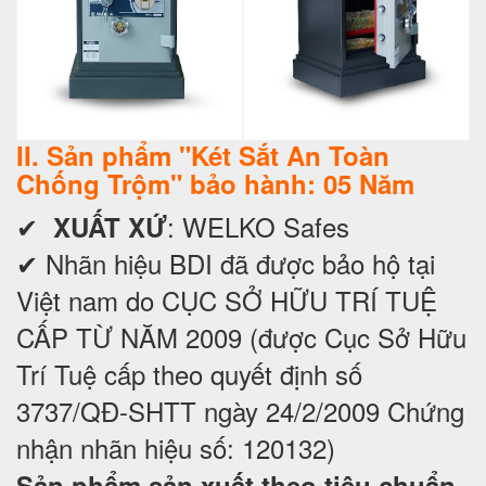
II. Sản phẩm "Két Sắt An Toàn
Chống Trộm" bảo hành: 05 Năm
✔
: WELKO Safes
XUẤT XỨ
✔ Nhãn hiệu BDI đã được bảo hộ tại
Việt nam do CỤC SỞ HỮU TRÍ TUỆ
CẤP TỪ NĂM 2009 (được Cục Sở Hữu
Trí Tuệ cấp theo quyết định số
3737/QĐ-SHTT ngày 24/2/2009 Chứng
nhận nhãn hiệu số: 120132)
Sản phẩm sản xuất theo tiêu chuẩn