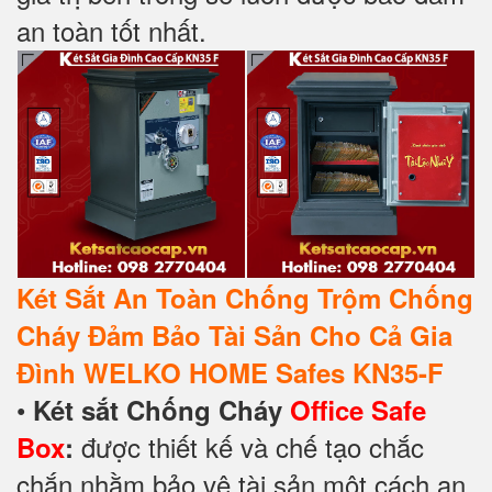
an toàn tốt nhất.
Két Sắt An Toàn Chống Trộm Chống
Cháy Đảm Bảo Tài Sản Cho Cả Gia
Đình WELKO HOME Safes KN35-F
•
Két sắt Chống Cháy
Office Safe
được thiết kế và chế tạo chắc
Box
:
chắn nhằm bảo vệ tài sản một cách an