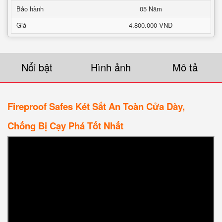
Bảo hành
05 Năm
Giá
4.800.000 VNĐ
Nổi bật
Hình ảnh
Mô tả
Fireproof Safes Két Sắt An Toàn Cửa Dày,
Chống Bị Cạy Phá Tốt Nhất