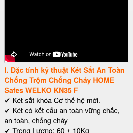
I
. Đặc tính kỹ thuật Két Sắt An Toàn
Chống Trộm Chống Cháy HOME
Safes WELKO KN35 F
✔ Két sắt khóa Cơ thế hệ mới.
✔ Két có kết cấu an toàn vững chắc,
an toàn, chống cháy
✔ Trọng Lượng: 60 ± 10Kg