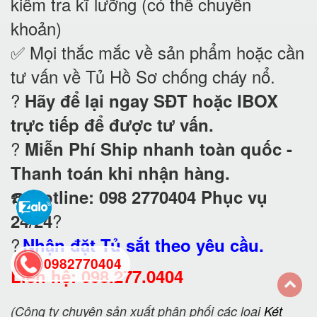
kiểm tra kĩ lưỡng (có thể chuyển
khoản)
✅ Mọi thắc mắc về sản phẩm hoặc cần
tư vấn về Tủ Hồ Sơ chống cháy nổ
.
?
Hãy để lại ngay SĐT hoặc IBOX
trực tiếp để được tư vấn.
?
Miễn Phí Ship nhanh toàn quốc -
Thanh toán khi nhận hàng.
☎️
Hotline: 098 2770404 Phục vụ
?
24/24
?
Nhận đặt Tủ sắt theo yêu cầu.
0982770404
Liên hệ: 098.277.0404
back
(Công ty chuyên sản xuất phân phối các loại
Két