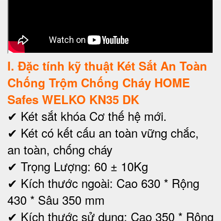
I
. Đặc tính kỹ thuật Két Sắt An Toàn
Chống Trộm Chống Cháy HOME
Safes WELKO KN35 DK
✔ Két sắt khóa Cơ thế hệ mới.
✔ Két có kết cấu an toàn vững chắc,
an toàn, chống cháy
✔ Trọng Lượng: 60 ± 10Kg
✔ Kích thước ngoài: Cao 630 * Rộng
430 * Sâu 350 mm
✔
Kích thước sử dụng: Cao 350 * Rộng