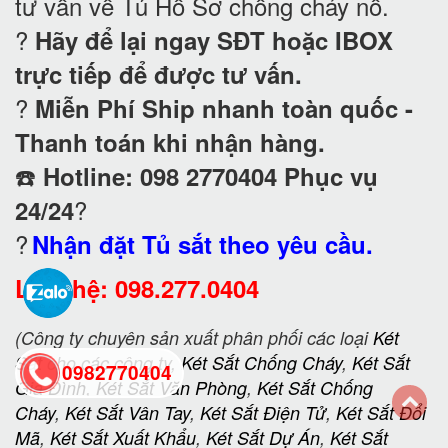
tư vấn về Tủ Hồ Sơ chống cháy nổ
.
?
Hãy để lại ngay SĐT hoặc IBOX
trực tiếp để được tư vấn.
?
Miễn Phí Ship nhanh toàn quốc -
Thanh toán khi nhận hàng.
☎️
Hotline: 098 2770404 Phục vụ
?
24/24
?
Nhận đặt Tủ sắt theo yêu cầu.
Liên hệ: 098.277.0404
(Công ty chuyên sản xuất phân phối các loại
Két
Sắt
cho các công ty,
Két Sắt Chống Cháy
,
Két Sắt
0982770404
Gia Đình
,
Két Sắt Văn Phòng
,
Két Sắt Chống
Cháy
,
Két Sắt Vân Tay
,
Két Sắt Điện Tử
,
Két Sắt Đổi
back
Mã
,
Két Sắt Xuất Khẩu
,
Két Sắt Dự Án
,
Két Sắt