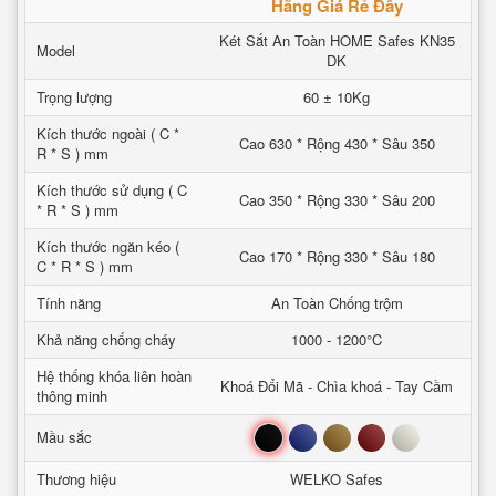
Hãng Giá Rẻ Đây
Két Sắt An Toàn HOME Safes KN35
Model
DK
Trọng lượng
60 ± 10Kg
Kích thước ngoài ( C *
Cao 630 * Rộng 430 * Sâu 350
R * S ) mm
Kích thước sử dụng ( C
Cao 350 * Rộng 330 * Sâu 200
* R * S ) mm
Kích thước ngăn kéo (
Cao 170 * Rộng 330 * Sâu 180
C * R * S ) mm
Tính năng
An Toàn Chống trộm
Khả năng chống cháy
1000 - 1200°C
Hệ thống khóa liên hoàn
Khoá Đổi Mã - Chìa khoá - Tay Cầm
thông minh
Đen
Xanh
Nâu
Đỏ
Trắng
Mầu sắc
Thương hiệu
WELKO Safes