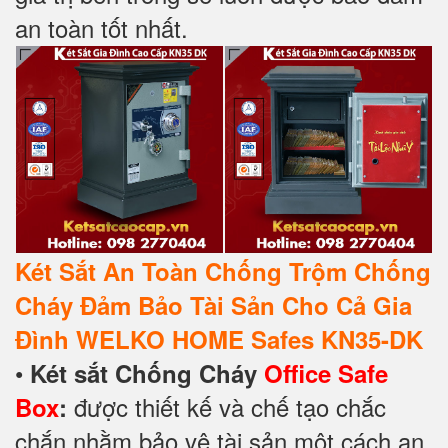
an toàn tốt nhất.
Két Sắt An Toàn Chống Trộm Chống
Cháy Đảm Bảo Tài Sản Cho Cả Gia
Đình WELKO HOME Safes KN35-DK
•
Két sắt Chống Cháy
Office Safe
được thiết kế và chế tạo chắc
Box
:
chắn nhằm bảo vệ tài sản một cách an