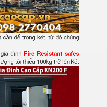
t cần để trong két, từ đó chúng
t gia đình
Fire Resistant safes
ượng tối thiểu 100kg trở lên
Két