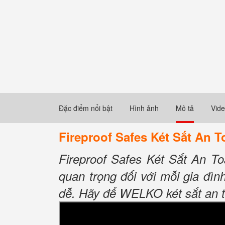
Đặc điểm nổi bật
Hình ảnh
Mô tả
Vid
Fireproof Safes Két Sắt An 
Fireproof Safes Két Sắt An T
quan trọng đối với mỗi gia đìn
dễ. Hãy để WELKO két sắt an t