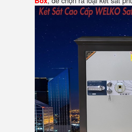
, để chọn ra loại két sắt p
Box