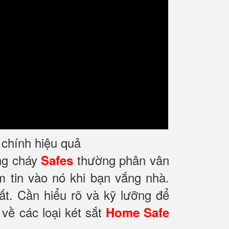
i chính hiệu quả
ống cháy
thường phân vân
Safes
m tin vào nó khi bạn vắng nhà.
ất. Cần hiểu rõ và kỹ lưỡng để
về các loại két sắt
Home Safe