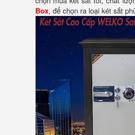
chọn mua két sắt tốt, chất lượ
, để chọn ra loại két sắt p
Box