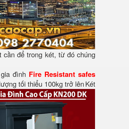
t cần để trong két, từ đó chúng
t gia đình
Fire Resistant safes
ượng tối thiểu 100kg trở lên
Két