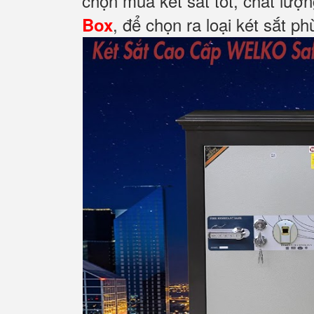
chọn mua két sắt tốt, chất lượ
, để chọn ra loại két sắt p
Box