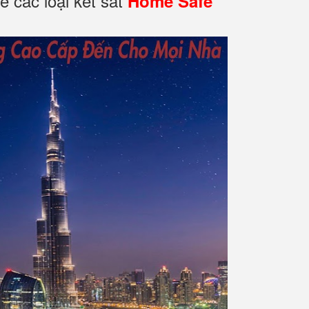
ề các loại két sắt
Home Safe