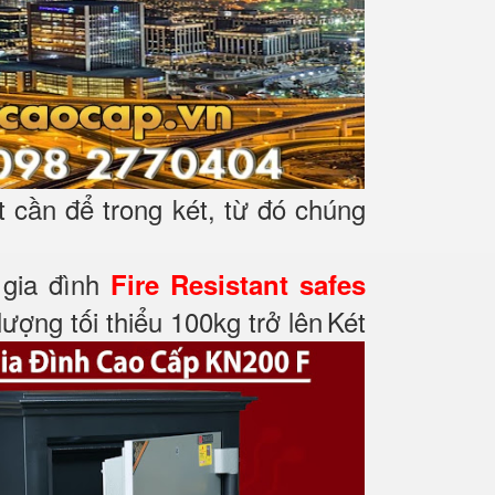
t cần để trong két, từ đó chúng
t gia đình
Fire Resistant safes
ượng tối thiểu 100kg trở lên
Két