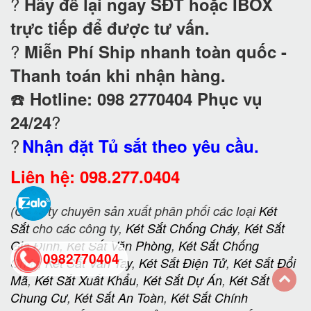
?
Hãy để lại ngay SĐT hoặc IBOX
trực tiếp để được tư vấn.
?
Miễn Phí Ship nhanh toàn quốc -
Thanh toán khi nhận hàng.
☎️
Hotline: 098 2770404 Phục vụ
?
24/24
?
Nhận đặt Tủ sắt theo yêu cầu.
Liên hệ: 098.277.0404
(Công ty chuyên sản xuất phân phối các loại
Két
Sắt
cho các công ty,
Két Sắt Chống Cháy
,
Két Sắt
Gia Đình
,
Két Sắt Văn Phòng
,
Két Sắt Chống
0982770404
Cháy
,
Két Sắt Vân Tay
,
Két Sắt Điện Tử
,
Két Sắt Đổi
Mã
,
Két Sắt Xuất Khẩu
,
Két Sắt Dự Án
,
Két Sắt
Chung Cư
,
Két Sắt An Toàn
,
Két Sắt Chính
back