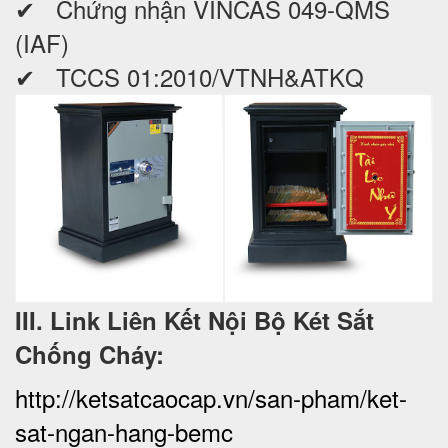
✔ Chứng nhận VINCAS 049-QMS
(IAF)
✔ TCCS 01:2010/VTNH&ATKQ
III. Link Liên Kết Nội Bộ Két Sắt
Chống Cháy:
http://ketsatcaocap.vn/san-pham/ket-
sat-ngan-hang-bemc