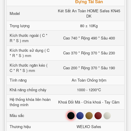
Đựng Tài Sản
Két Sắt An Toàn HOME Safes KN45
Model
DK
Trọng lượng
80 ± 10Kg
Kích thước ngoài ( C *
Cao 740 * Rộng 490 * Sâu 400
R * S ) mm
Kích thước sử dụng ( C
Cao 370 * Rộng 370 * Sâu 230
* R * S ) mm
Kích thước ngăn kéo (
Cao 200 * Rộng 370 * Sâu 190
C * R * S ) mm
Tính năng
An Toàn Chống trộm
Khả năng chống cháy
1000 - 1200°C
Hệ thống khóa liên hoàn
Khoá Đổi Mã - Chìa khoá - Tay Cầm
thông minh
Đen
Xanh
Nâu
Đỏ
Trắng
Mầu sắc
Thương hiệu
WELKO Safes