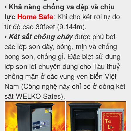
•
Khả năng chống va đập và chịu
: Khi cho két rơi tự do
lực
Home Safe
từ độ cao 30feet (9.144m).
•
được phủ bởi
Két sắt chống cháy
các lớp sơn dày, bóng, mịn và chống
bong sơn, chống gỉ. Đặc biệt sử dụng
lớp sơn lót chuyên dùng cho Tàu thuỷ
chống mặn ở các vùng ven biển Việt
Nam (Công nghệ này chỉ có ở dòng két
sắt WELKO Safes).