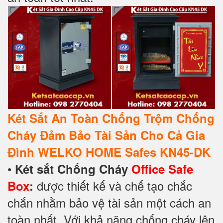
Két Sắt An Toàn Chống Trộm Chống
Cháy Đảm Bảo Tài Sản Cho Cả Gia
Đình WELKO HOME Safes KN45-DK
•
Két sắt Chống Cháy
Office Safe
được thiết kế và chế tạo chắc
Box
:
chắn nhằm bảo vệ tài sản một cách an
toàn nhất. Với khả năng chống cháy lên