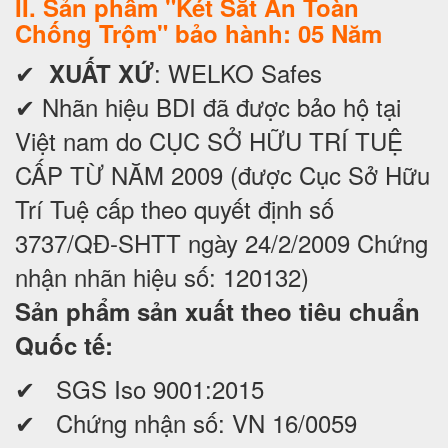
II. Sản phẩm "Két Sắt An Toàn
Chống Trộm" bảo hành: 05 Năm
✔
: WELKO Safes
XUẤT XỨ
✔ Nhãn hiệu BDI đã được bảo hộ tại
Việt nam do CỤC SỞ HỮU TRÍ TUỆ
CẤP TỪ NĂM 2009 (được Cục Sở Hữu
Trí Tuệ cấp theo quyết định số
3737/QĐ-SHTT ngày 24/2/2009 Chứng
nhận nhãn hiệu số: 120132)
Sản phẩm sản xuất theo tiêu chuẩn
Quốc tế:
✔ SGS Iso 9001:2015
✔ Chứng nhận số: VN 16/0059