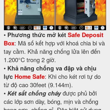
•
Phương thức mở két
Safe Deposit
: Mã số kết hợp với khoá chia bi và
Box
tay cầm. Khả năng chống lửa lên đến
1.200°C trong 2 giờ.
•
Khả năng chống va đập và chịu
: Khi cho két rơi tự do
lực
Home Safe
từ độ cao 30feet (9.144m).
•
được phủ bởi
Két sắt chống cháy
các lớp sơn dày, bóng, mịn và chống
bong sơn, chống gỉ. Đặc biệt sử dụng