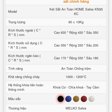
sắt chính hãng
Két Sắt An Toàn HOME Safes KN35
Model
KC
Trọng lượng
60 ± 10Kg
Kích thước ngoài ( C *
Cao 630 * Rộng 430 * Sâu 350
R * S ) mm
Kích thước sử dụng ( C
Cao 350 * Rộng 330 * Sâu 200
* R * S ) mm
Kích thước ngăn kéo (
Cao 170 * Rộng 330 * Sâu 180
C * R * S ) mm
Tính năng
An Toàn Chống trộm
Khả năng chống cháy
1000 - 1200°C
Hệ thống khóa liên hoàn
Khoá Cơ - Chìa khoá - Tay Cầm
thông minh
Đen
Xanh
Nâu
Đỏ
Trắng
Mầu sắc
Thương hiệu
WELKO Safes