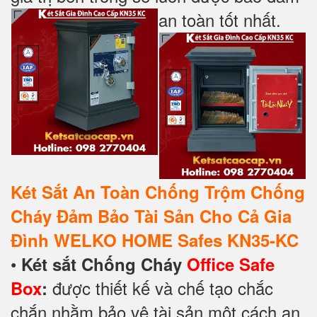
an toàn tốt nhất.
Két Sắt An Toàn Chống Trộm Chống
Cháy Đảm Bảo Tài Sản Cho Cả Gia
Đình WELKO HOME Safes KN35-KC
•
Két sắt Chống Cháy
Office Safe
được thiết kế và chế tạo chắc
Box
:
chắn nhằm bảo vệ tài sản một cách an