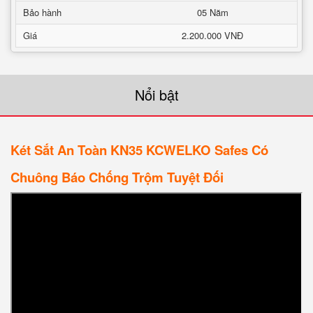
Bảo hành
05 Năm
Giá
2.200.000 VNĐ
Nổi bật
Két Sắt An Toàn KN35 KCWELKO Safes Có
Chuông Báo Chống Trộm Tuyệt Đối