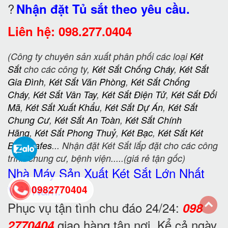
?
Nhận đặt Tủ sắt theo yêu cầu.
Liên hệ: 098.277.0404
(Công ty chuyên sản xuất phân phối các loại
Két
Sắt
cho các công ty,
Két Sắt Chống Cháy
,
Két Sắt
Gia Đình
,
Két Sắt Văn Phòng
,
Két Sắt Chống
Cháy
,
Két Sắt Vân Tay
,
Két Sắt Điện Tử
,
Két Sắt Đổi
Mã
,
Két Sắt Xuất Khẩu
,
Két Sắt Dự Án
,
Két Sắt
Chung Cư
,
Két Sắt An Toàn
,
Két Sắt Chính
Hãng
,
Két Sắt Phong Thuỷ
,
Két Bạc
,
Két Sắt Két
Bạc
,
Safes
... Nhận đặt Két Sắt lắp đặt cho các công
trình chung cư, bệnh viện.....(giá rẻ tận gốc)
Nhà Máy Sản Xuất Két Sắt
Lớn Nhất
Việt Nam.
0982770404
Phục vụ tận tình chu đáo 24/24:
098
giao hàng tận nơi. Kể cả ngày
back
2770404